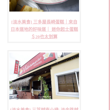
[淡水美食] 三多屋長崎蛋糕｜來自
日本道地的好味道｜ 迷你起士蛋糕
＄20也太划算