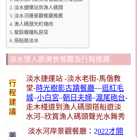
淡水捷運站到漁人碼頭
淡水河邊景觀餐廳推薦
漁人碼頭天町燒肉
屋穀雜糧私房菜
搭船遊淡水
淡水情人節美食餐廳及行程推薦
淡水捷運站 -淡水老街-馬偕教
行
堂-
時光樹影古蹟餐廳
—
逛紅毛
程
城
–
小白宮
–
朝日夫婦
–
滬尾砲台
-
建
走木棧道到漁人碼頭搭船遊淡
議
水河–欣賞漁人碼頭聲光水舞秀
淡水河岸景觀餐廳：
2
022才開
美