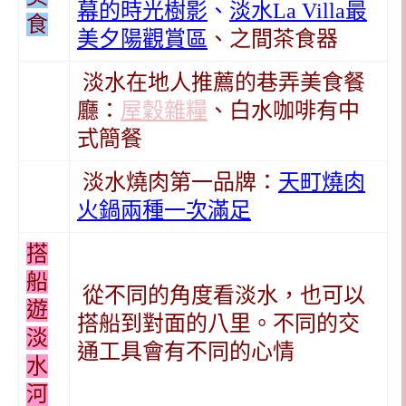
幕的時光樹影
、
淡水La Villa最
食
美夕陽觀賞區
、之間茶食器
淡水在地人推薦的巷弄美食餐
廳：
屋穀雜糧
、白水咖啡有中
式簡餐
淡水燒肉第一品牌：
天町燒肉
火鍋兩種一次滿足
搭
船
從不同的角度看淡水，也可以
遊
搭船到對面的八里。不同的交
淡
通工具會有不同的心情
水
河