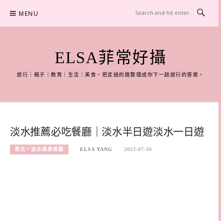
Skip
MENU
to
content
ELSA菲常好攝
旅行｜親子｜教育｜生活｜美食，把走過的路整理成你下一趟旅行的答案。
淡水推薦必吃餐廳｜淡水半日遊淡水一日遊
新北。淡水美食推薦
ELSA YANG
2022-07-30