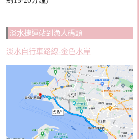
約15-20分鐘）
淡水捷運站到漁人碼頭
淡水自行車路線-金色水岸