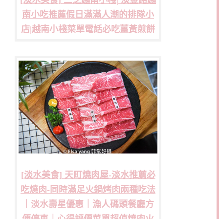
[淡水美食] 三芝越南小棧| 淡金路越
南小吃推薦假日滿滿人潮的排隊小
店|越南小棧菜單電話必吃薑黃煎餅
[淡水美食] 天町燒肉屋-淡水推薦必
吃燒肉-同時滿足火鍋烤肉兩種吃法
｜淡水壽星優惠｜漁人碼頭餐廳方
便停車｜心得評價菜單超值燒肉火