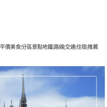
|平價美食|分區景點地鐵|路線|交通|住宿|推薦