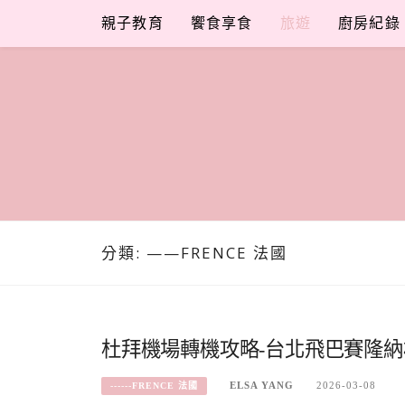
Skip
親子教育
饗食享食
旅遊
廚房紀錄
to
content
分類:
——FRENCE 法國
杜拜機場轉機攻略-台北飛巴賽隆
ELSA YANG
2026-03-08
------FRENCE 法國