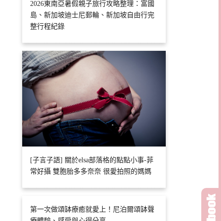
2026東南亞暑假親子旅行攻略整理：富國
島、新加坡迪士尼郵輪、新加坡自由行完
整行程紀錄
[子言子語] 關於elsa部落格的點點小事-菲
常好攝 雙胞胎多多奈奈 很愛拍照的媽媽
第一次做頌缽療癒就愛上！尼泊爾頌缽聲
療體驗、感受與心得分享