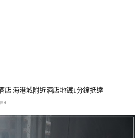
境酒店|海港城附近酒店地鐵1分鐘抵達
0