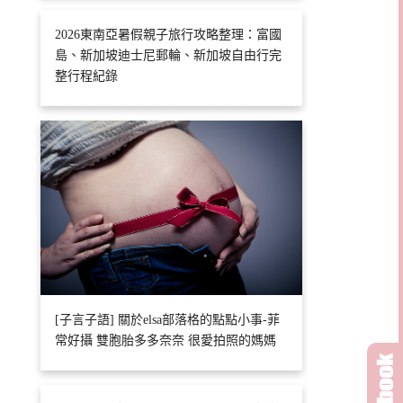
2026東南亞暑假親子旅行攻略整理：富國
島、新加坡迪士尼郵輪、新加坡自由行完
整行程紀錄
[子言子語] 關於elsa部落格的點點小事-菲
常好攝 雙胞胎多多奈奈 很愛拍照的媽媽