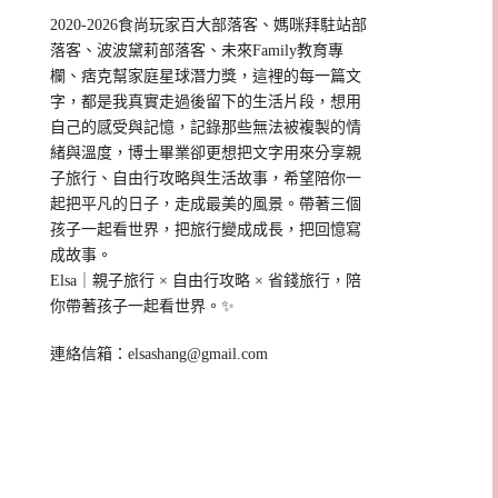
2020-2026食尚玩家百大部落客、媽咪拜駐站部
落客、波波黛莉部落客、未來Family教育專
欄、痞克幫家庭星球潛力獎，這裡的每一篇文
字，都是我真實走過後留下的生活片段，想用
自己的感受與記憶，記錄那些無法被複製的情
緒與溫度，博士畢業卻更想把文字用來分享親
子旅行、自由行攻略與生活故事，希望陪你一
起把平凡的日子，走成最美的風景。帶著三個
孩子一起看世界，把旅行變成成長，把回憶寫
成故事。
Elsa｜親子旅行 × 自由行攻略 × 省錢旅行，陪
你帶著孩子一起看世界。✨
連絡信箱：
elsashang@gmail.com