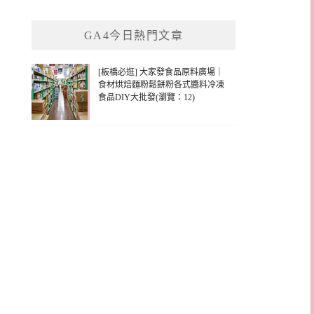
關
鍵
GA4今日熱門文章
字:
[板橋必逛] 大家發食品原料廣場｜
食材烘焙麵粉鬆餅粉各式醬料冷凍
食品DIY大批發(瀏覽：12)