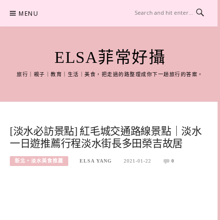
Skip
MENU
to
content
ELSA菲常好攝
旅行｜親子｜教育｜生活｜美食，把走過的路整理成你下一趟旅行的答案。
[淡水必訪景點] 紅毛城交通路線景點｜淡水
一日遊推薦行程淡水街長多田榮吉故居
新北。淡水美食推薦
ELSA YANG
2021-01-22
0