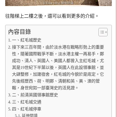
往階梯上二樓之後，還可以看到更多的介紹。
內容目錄
一、紅毛城歷史
接下來三百年間，由於淡水港在戰略形勢上的重要
性，隨著國際戰爭不斷，淡水港主權一再易手，鄭
成功、清人、英國人、美國人都曾入主紅毛城，尤
其是19世紀下半葉以後，英國人在此設領事館，並
大肆整修，加建宿舍，紅毛城的今貌於是底定。它
先後經歷西、荷、明鄭、清朝和英、美、澳的管
轄，身世宛如一部臺灣史的活見證。
二、前清英國領事館歷史
三、紅毛城交通
四、紅毛城停車
延伸閱讀