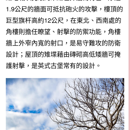
1.9公尺的牆面可抵抗砲火的攻擊，樓頂的
巨型旗杆高約12公尺，在東北、西南處的
角樓則擔任瞭望、射擊的防禦功能，角樓
牆上外窄內寬的射口，是易守難攻的防衛
設計；屋頂的雉堞藉由磚砌高低矮牆可掩
護射擊，是英式古堡常有的設計。