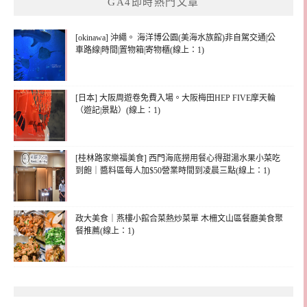
GA4即時熱門文章
[okinawa] 沖繩。 海洋博公園(美海水族館)非自駕交通|公
車路線|時間|置物箱|寄物櫃(線上：1)
[日本] 大阪周遊卷免費入場。大阪梅田HEP FIVE摩天輪
（遊記|景點）(線上：1)
[桂林路家樂福美食] 西門海底撈用餐心得甜湯水果小菜吃
到飽｜醬料區每人加$50營業時間到凌晨三點(線上：1)
政大美食｜燕樓小館合菜熱炒菜單 木柵文山區餐廳美食聚
餐推薦(線上：1)