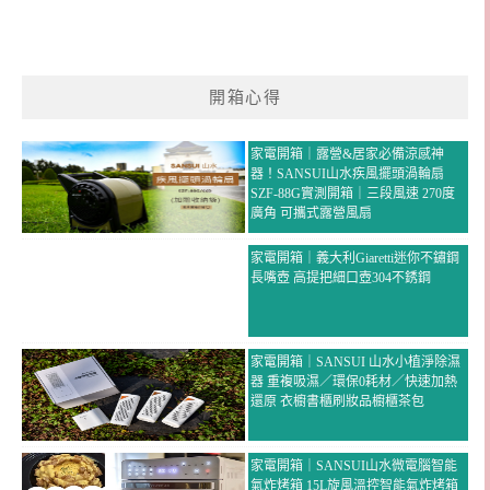
開箱心得
家電開箱｜露營&居家必備涼感神
器！SANSUI山水疾風擺頭渦輪扇
SZF-88G實測開箱｜三段風速 270度
廣角 可攜式露營風扇
家電開箱｜義大利Giaretti迷你不鏽鋼
長嘴壺 高提把細口壺304不銹鋼
家電開箱｜SANSUI 山水小植淨除濕
器 重複吸濕／環保0耗材／快速加熱
還原 衣櫥書櫃刷妝品櫥櫃茶包
家電開箱｜SANSUI山水微電腦智能
氣炸烤箱 15L旋風溫控智能氣炸烤箱