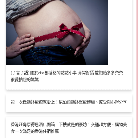
[子言子語] 關於elsa部落格的點點小事-菲常好攝 雙胞胎多多奈奈
很愛拍照的媽媽
第一次做頌缽療癒就愛上！尼泊爾頌缽聲療體驗、感受與心得分享
香港旺角康得思酒店開箱｜下樓就是朗豪坊！交通超方便、購物美
食一次滿足的香港住宿推薦