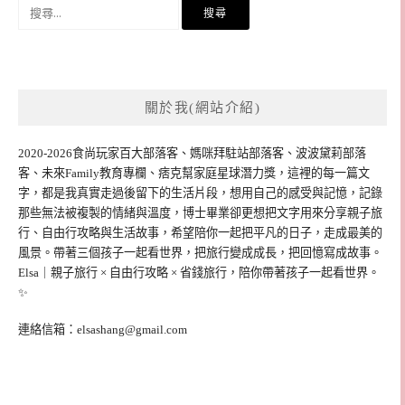
搜
尋
關
鍵
字:
關於我(網站介紹)
2020-2026食尚玩家百大部落客、媽咪拜駐站部落客、波波黛莉部落
客、未來Family教育專欄、痞克幫家庭星球潛力獎，這裡的每一篇文
字，都是我真實走過後留下的生活片段，想用自己的感受與記憶，記錄
那些無法被複製的情緒與溫度，博士畢業卻更想把文字用來分享親子旅
行、自由行攻略與生活故事，希望陪你一起把平凡的日子，走成最美的
風景。帶著三個孩子一起看世界，把旅行變成成長，把回憶寫成故事。
Elsa｜親子旅行 × 自由行攻略 × 省錢旅行，陪你帶著孩子一起看世界。
✨
連絡信箱：
elsashang@gmail.com