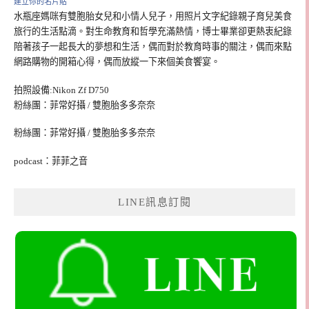
建立你的名片貼
水瓶座媽咪有雙胞胎女兒和小情人兒子，用照片文字紀錄親子育兒美食
旅行的生活點滴。對生命教育和哲學充滿熱情，博士畢業卻更熱衷紀錄
陪著孩子一起長大的夢想和生活，偶而對於教育時事的關注，偶而來點
網路購物的開箱心得，偶而放縱一下來個美食饗宴。
拍照設備:Nikon Zf D750
粉絲團：菲常好攝 / 雙胞胎多多奈奈
粉絲團：菲常好攝 / 雙胞胎多多奈奈
podcast：菲菲之音
LINE訊息訂閱