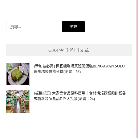
搜
尋
關
鍵
GA4今日熱門文章
字:
[新加坡必買] 樟宜機場購買班蘭蛋糕BENGAWAN SOLO
綠蛋糕捲戚風蛋糕(瀏覽：53)
[板橋必逛] 大家發食品原料廣場｜食材烘焙麵粉鬆餅粉各
式醬料冷凍食品DIY大批發(瀏覽：24)