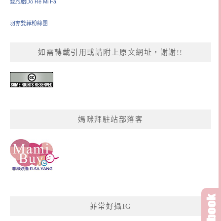
雙胞胎Do Re Mi Fa
羽亦雙菲粉絲團
如需轉載引用或請附上原文網址，謝謝!!
媽咪拜駐站部落客
菲常好攝IG