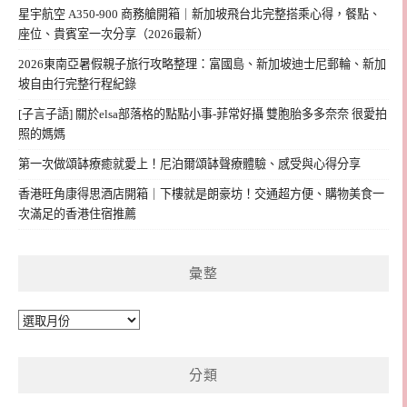
星宇航空 A350-900 商務艙開箱｜新加坡飛台北完整搭乘心得，餐點、
座位、貴賓室一次分享（2026最新）
2026東南亞暑假親子旅行攻略整理：富國島、新加坡迪士尼郵輪、新加
坡自由行完整行程紀錄
[子言子語] 關於elsa部落格的點點小事-菲常好攝 雙胞胎多多奈奈 很愛拍
照的媽媽
第一次做頌缽療癒就愛上！尼泊爾頌缽聲療體驗、感受與心得分享
香港旺角康得思酒店開箱｜下樓就是朗豪坊！交通超方便、購物美食一
次滿足的香港住宿推薦
彙整
彙
整
分類