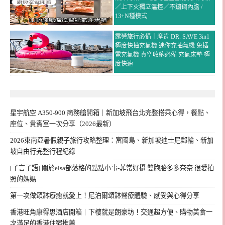
／上下火獨立溫控／不鏽鋼內膽 /
13+N種模式
露營旅行必備｜摩肯 DR. SAVE 3in1
極度快抽充氣機 迷你充抽氣機 免插
電充氣機 真空收納必備 充氣床墊 極
度快速
星宇航空 A350-900 商務艙開箱｜新加坡飛台北完整搭乘心得，餐點、
座位、貴賓室一次分享（2026最新）
2026東南亞暑假親子旅行攻略整理：富國島、新加坡迪士尼郵輪、新加
坡自由行完整行程紀錄
[子言子語] 關於elsa部落格的點點小事-菲常好攝 雙胞胎多多奈奈 很愛拍
照的媽媽
第一次做頌缽療癒就愛上！尼泊爾頌缽聲療體驗、感受與心得分享
香港旺角康得思酒店開箱｜下樓就是朗豪坊！交通超方便、購物美食一
次滿足的香港住宿推薦