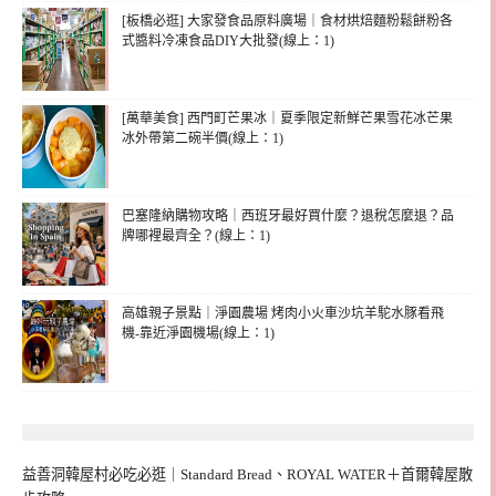
[板橋必逛] 大家發食品原料廣場｜食材烘焙麵粉鬆餅粉各
式醬料冷凍食品DIY大批發(線上：1)
[萬華美食] 西門町芒果冰｜夏季限定新鮮芒果雪花冰芒果
冰外帶第二碗半價(線上：1)
巴塞隆納購物攻略｜西班牙最好買什麼？退稅怎麼退？品
牌哪裡最齊全？(線上：1)
高雄親子景點｜淨園農場 烤肉小火車沙坑羊駝水豚看飛
機-靠近淨園機場(線上：1)
益善洞韓屋村必吃必逛｜Standard Bread、ROYAL WATER＋首爾韓屋散