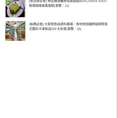
[新加坡必買] 樟宜機場購買班蘭蛋糕BENGAWAN SOLO
綠蛋糕捲戚風蛋糕(瀏覽：22)
[板橋必逛] 大家發食品原料廣場｜食材烘焙麵粉鬆餅粉各
式醬料冷凍食品DIY大批發(瀏覽：20)