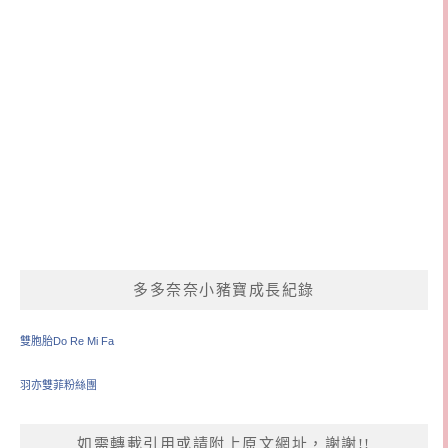
多多奈奈小豬寶成長紀錄
雙胞胎Do Re Mi Fa
羽亦雙菲粉絲團
如需轉載引用或請附上原文網址，謝謝!!