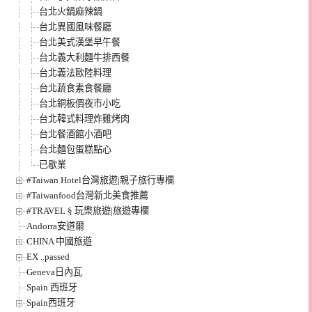
台北火鍋麻辣鍋
台北異國風味餐廳
台北美式漢堡早午餐
台北義大利麵牛排西餐
台北義法歐陸料理
台北蔬食素食餐廳
台北銅板價夜市小吃
台北韓式料理炸雞烤肉
台北餐酒館小酒吧
台北麵包蛋糕點心
已歇業
#Taiwan Hotel台灣旅遊|親子旅行專欄
#Taiwanfood台灣新北美食推薦
#TRAVEL § 玩樂旅遊|旅遊專欄
Andorra安道爾
CHINA 中國旅遊
EX ..passed
Geneva日內瓦
Spain 西班牙
Spain西班牙