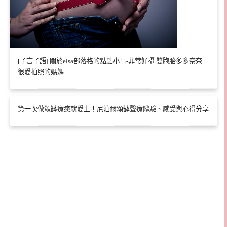
[子言子語] 關於elsa部落格的點點小事-菲常好攝 雙胞胎多多奈奈
很愛拍照的媽媽
第一次做頌缽療癒就愛上！尼泊爾頌缽聲療體驗、感受與心得分享