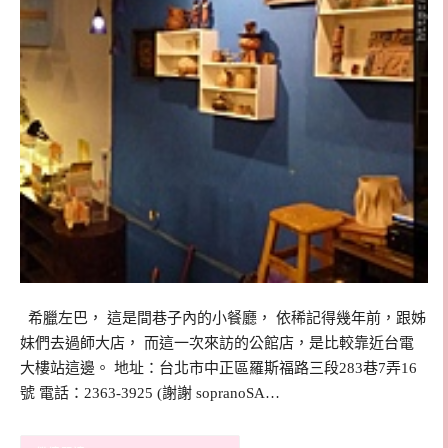
希臘左巴， 這是間巷子內的小餐廳， 依稀記得幾年前，跟姊
妹們去過師大店， 而這一次來訪的公館店，是比較靠近台電
大樓站這邊。 地址：台北市中正區羅斯福路三段283巷7弄16
號 電話：2363-3925 (謝謝 sopranoSA…