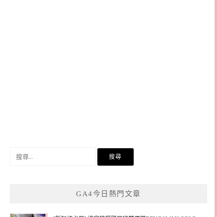
搜
尋
關
鍵
GA4今日熱門文章
字: