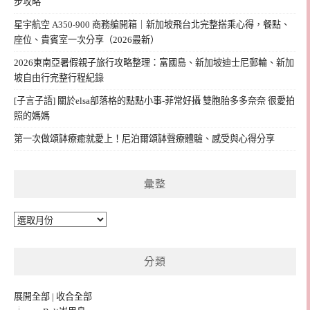
步攻略
星宇航空 A350-900 商務艙開箱｜新加坡飛台北完整搭乘心得，餐點、
座位、貴賓室一次分享（2026最新）
2026東南亞暑假親子旅行攻略整理：富國島、新加坡迪士尼郵輪、新加
坡自由行完整行程紀錄
[子言子語] 關於elsa部落格的點點小事-菲常好攝 雙胞胎多多奈奈 很愛拍
照的媽媽
第一次做頌缽療癒就愛上！尼泊爾頌缽聲療體驗、感受與心得分享
彙整
彙
整
分類
展開全部
|
收合全部