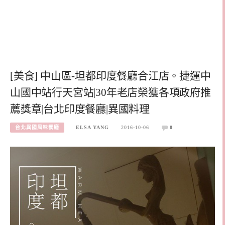
[美食] 中山區-坦都印度餐廳合江店。捷運中
山國中站行天宮站|30年老店榮獲各項政府推
薦獎章|台北印度餐廳|異國料理
台北異國風味餐廳
ELSA YANG
2016-10-06
0