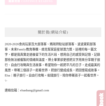
CONTINUE READING
關於我(網站介紹)
2020-2026食尚玩家百大部落客、媽咪拜駐站部落客、波波黛莉部落
客、未來Family教育專欄、痞克幫家庭星球潛力獎，這裡的每一篇文
字，都是我真實走過後留下的生活片段，想用自己的感受與記憶，記錄
那些無法被複製的情緒與溫度，博士畢業卻更想把文字用來分享親子旅
行、自由行攻略與生活故事，希望陪你一起把平凡的日子，走成最美的
風景。帶著三個孩子一起看世界，把旅行變成成長，把回憶寫成故事。
Elsa｜親子旅行 × 自由行攻略 × 省錢旅行，陪你帶著孩子一起看世界。
✨
連絡信箱：
elsashang@gmail.com