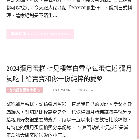
都可以找到，今天跟大家介紹「YAYOI彌生軒」，說到日式料
理，這家絕對是不陌生…
CONTINUE READING
2024彌月蛋糕|七見櫻堂白雪草莓蛋糕捲 彌月
試吃｜給寶寶和你一份純粹的愛💖
台北麵包蛋糕小點心
ELSA YANG
2024-09-28
試吃彌月蛋糕、記錄彌月蛋糕一直是我自己的興趣。當然本身
螞蟻人，對甜點比較講究之外，也覺得彌月蛋糕試將喜悅分享
給親朋好友很重要的媒介，所以一直以來都喜歡把比較精緻、
有特色的彌月蛋糕拍照分享紀錄。 在東門站的七見英堂是當
年念師大研究所很愛的小店…