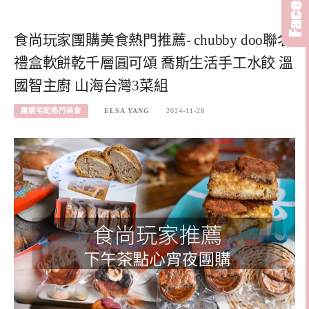
食尚玩家團購美食熱門推薦- chubby doo聯名
禮盒軟餅乾千層圓可頌 喬斯生活手工水餃 溫
國智主廚 山海台灣3菜組
團購宅配熱門美食
ELSA YANG
2024-11-28