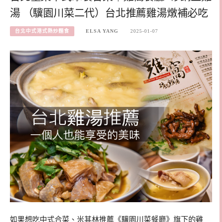
湯 （驥園川菜二代）台北推薦雞湯燉補必吃
台北中式港式熱炒麵食
ELSA YANG
2025-01-07
如果想吃中式合菜、米其林推薦《驥園川菜餐廳》旗下的雞