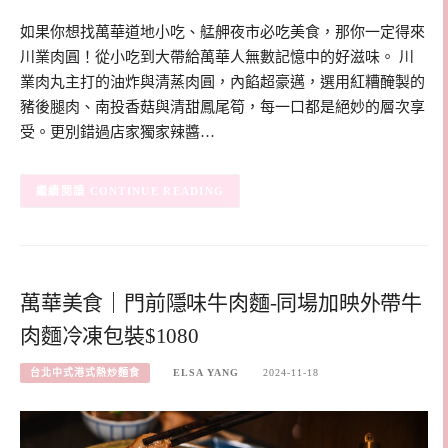
如果你想找萬華道地小吃、艋舺夜市必吃美食，那你一定得來
川業肉圓！從小吃到大帶給萬華人無數記憶中的好滋味。 川
業肉丸主打的油炸與清蒸肉圓，內餡超豪邁，選用紅糟醃製的
豬後腿肉、南投香菇與清甜鳳尾筍，每一口都是絕妙的層次享
受。更別錯過店家獨家辣醬…
CONTINUE READING
萬華美食｜門前隱味牛肉麵-同場加映外帶牛
肉麵冷凍包裝$1080
台北中式港式熱炒麵食
ELSA YANG
2024-11-18