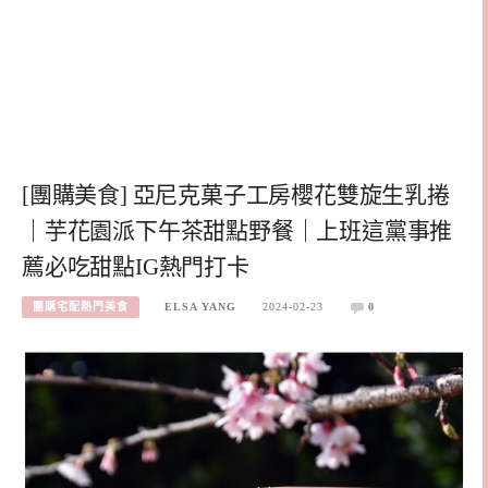
[團購美食] 亞尼克菓子工房櫻花雙旋生乳捲
｜芋花園派下午茶甜點野餐｜上班這黨事推
薦必吃甜點IG熱門打卡
團購宅配熱門美食
ELSA YANG
2024-02-23
0