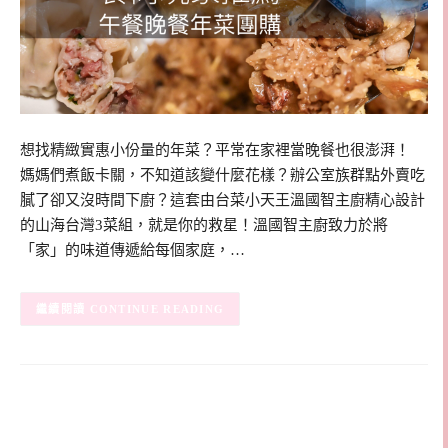
想找精緻實惠小份量的年菜？平常在家裡當晚餐也很澎湃！
媽媽們煮飯卡關，不知道該變什麼花樣？辦公室族群點外賣吃
膩了卻又沒時間下廚？這套由台菜小天王溫國智主廚精心設計
的山海台灣3菜組，就是你的救星！溫國智主廚致力於將
「家」的味道傳遞給每個家庭，…
CONTINUE READING