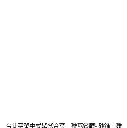
台北臺菜中式聚餐合菜｜雞窩餐廳- 砂鍋土雞