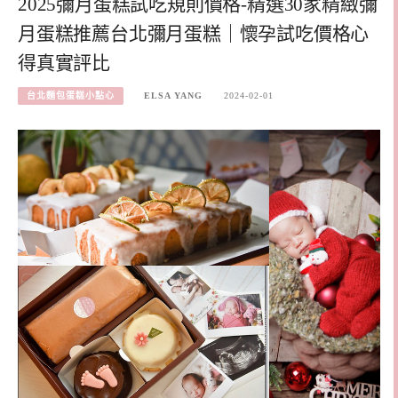
2025彌月蛋糕試吃規則價格-精選30家精緻彌
月蛋糕推薦台北彌月蛋糕｜懷孕試吃價格心
得真實評比
台北麵包蛋糕小點心
ELSA YANG
2024-02-01