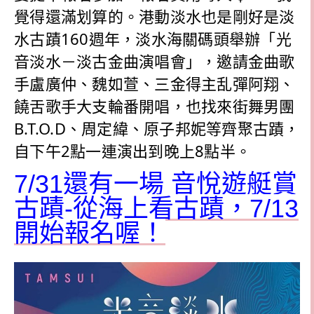
覺得還滿划算的。港動淡水也是剛好是淡
水古蹟160週年，淡水海關碼頭舉辦「光
音淡水－淡古金曲演唱會」，邀請金曲歌
手盧廣仲、魏如萱、三金得主乱彈阿翔、
饒舌歌手大支輪番開唱，也找來街舞男團
B.T.O.D、周定緯、原子邦妮等齊聚古蹟，
自下午2點一連演出到晚上8點半。
7/31還有一場 音悅遊艇賞
古蹟-從海上看古蹟，7/13
開始報名喔！