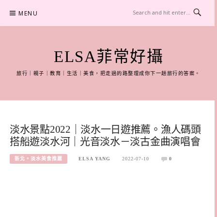
Skip
MENU
to
content
ELSA菲常好攝
旅行｜親子｜教育｜生活｜美食，把走過的路整理成你下一趟旅行的答案。
淡水景點2022｜淡水一日遊推薦。漁人碼頭
搭船遊淡水河｜光音淡水－淡古金曲演唱會
新北。淡水美食推薦
ELSA YANG
2022-07-10
0