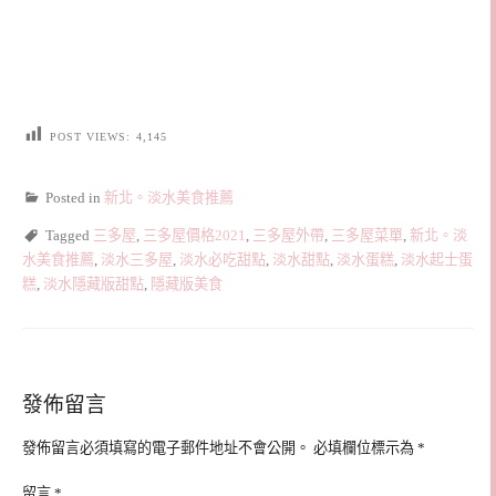
POST VIEWS:
4,145
Posted in
新北。淡水美食推薦
Tagged
三多屋
,
三多屋價格2021
,
三多屋外帶
,
三多屋菜單
,
新北。淡
水美食推薦
,
淡水三多屋
,
淡水必吃甜點
,
淡水甜點
,
淡水蛋糕
,
淡水起士蛋
糕
,
淡水隱藏版甜點
,
隱藏版美食
發佈留言
發佈留言必須填寫的電子郵件地址不會公開。
必填欄位標示為
*
留言
*