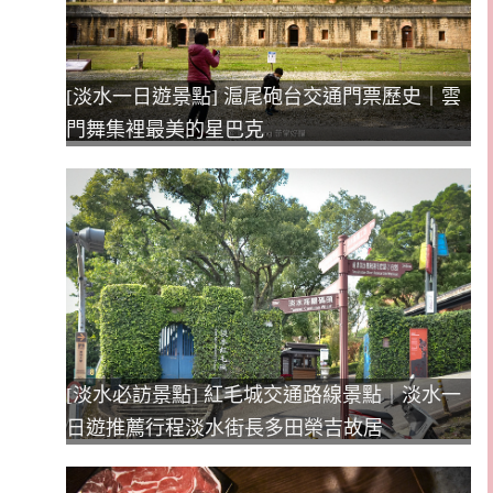
[淡水一日遊景點] 滬尾砲台交通門票歷史｜雲
門舞集裡最美的星巴克
[淡水必訪景點] 紅毛城交通路線景點｜淡水一
日遊推薦行程淡水街長多田榮吉故居