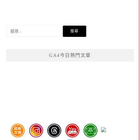
搜
尋
關
鍵
GA4今日熱門文章
字: