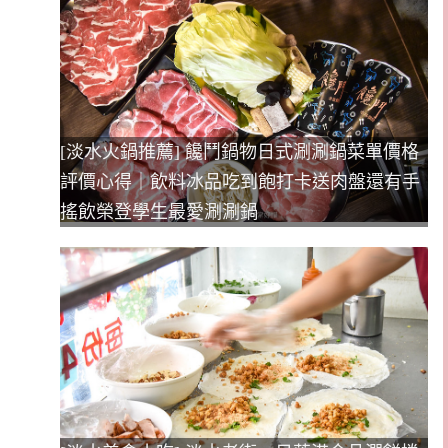
[淡水火鍋推薦] 饞鬥鍋物日式涮涮鍋菜單價格
評價心得｜飲料冰品吃到飽打卡送肉盤還有手
搖飲榮登學生最愛涮涮鍋