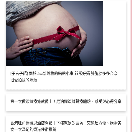
[子言子語] 關於elsa部落格的點點小事-菲常好攝 雙胞胎多多奈奈
很愛拍照的媽媽
第一次做頌缽療癒就愛上！尼泊爾頌缽聲療體驗、感受與心得分享
香港旺角康得思酒店開箱｜下樓就是朗豪坊！交通超方便、購物美
食一次滿足的香港住宿推薦