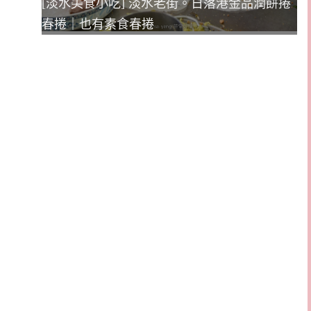
[淡水美食小吃] 淡水老街。日落港金品潤餅捲
春捲｜也有素食春捲