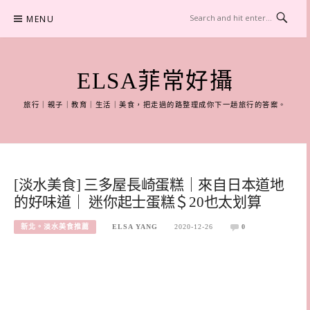
Skip
MENU
to
content
ELSA菲常好攝
旅行｜親子｜教育｜生活｜美食，把走過的路整理成你下一趟旅行的答案。
[淡水美食] 三多屋長崎蛋糕｜來自日本道地
的好味道｜ 迷你起士蛋糕＄20也太划算
新北。淡水美食推薦
ELSA YANG
2020-12-26
0