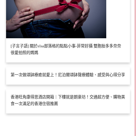
[子言子語] 關於elsa部落格的點點小事-菲常好攝 雙胞胎多多奈奈
很愛拍照的媽媽
第一次做頌缽療癒就愛上！尼泊爾頌缽聲療體驗、感受與心得分享
香港旺角康得思酒店開箱｜下樓就是朗豪坊！交通超方便、購物美
食一次滿足的香港住宿推薦