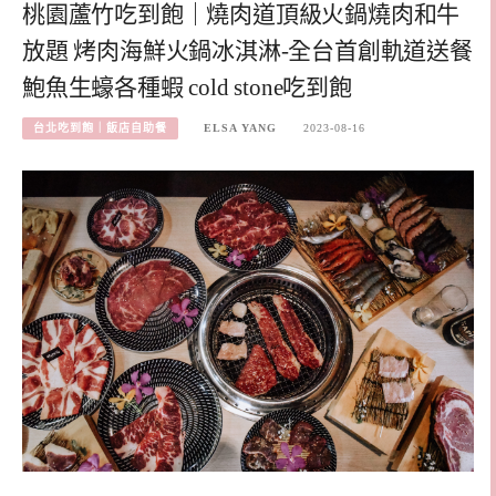
桃園蘆竹吃到飽｜燒肉道頂級火鍋燒肉和牛
放題 烤肉海鮮火鍋冰淇淋-全台首創軌道送餐
鮑魚生蠔各種蝦 cold stone吃到飽
台北吃到飽｜飯店自助餐
ELSA YANG
2023-08-16