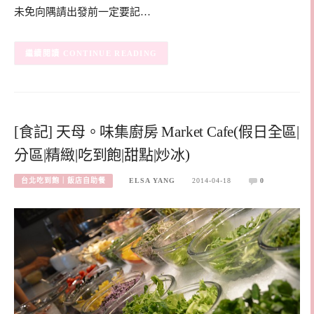
未免向隅請出發前一定要記…
CONTINUE READING
[食記] 天母。味集廚房 Market Cafe(假日全區|
分區|精緻|吃到飽|甜點|炒冰)
台北吃到飽｜飯店自助餐
ELSA YANG
2014-04-18
0