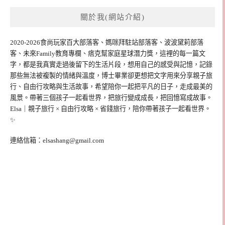
關於我(網站介紹)
2020-2026食尚玩家百大部落客、媽咪拜駐站部落客、波波黛莉部落
客、未來Family教育專欄、痞克幫家庭星球潛力獎，這裡的每一篇文
字，都是我真實走過後留下的生活片段，想用自己的感受與記憶，記錄
那些無法被複製的情緒與溫度，博士畢業卻更想把文字用來分享親子旅
行、自由行攻略與生活故事，希望陪你一起把平凡的日子，走成最美的
風景。帶著三個孩子一起看世界，把旅行變成成長，把回憶寫成故事。
Elsa｜親子旅行 × 自由行攻略 × 省錢旅行，陪你帶著孩子一起看世界。
✨
連絡信箱：
elsashang@gmail.com