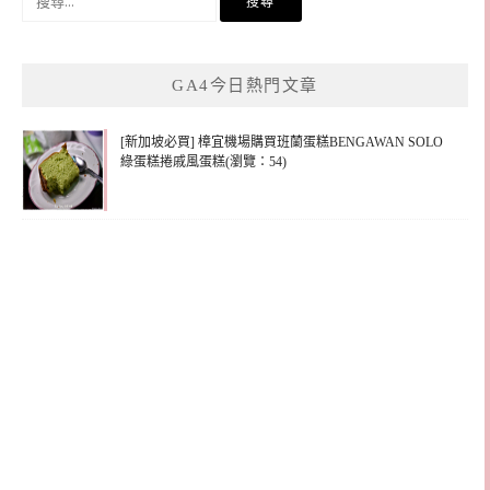
尋
關
鍵
GA4今日熱門文章
字:
[新加坡必買] 樟宜機場購買班蘭蛋糕BENGAWAN SOLO
綠蛋糕捲戚風蛋糕(瀏覽：54)