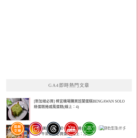
GA4即時熱門文章
[新加坡必買] 樟宜機場購買班蘭蛋糕BENGAWAN SOLO
綠蛋糕捲戚風蛋糕(線上：4)
[團購美食] 六月初一８結蛋捲台北門市｜永康街甜點伴手
禮下午茶推薦必買蛋捲(線上：2)