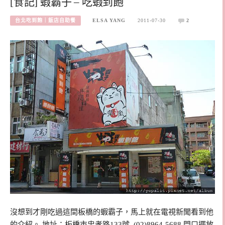
[食記] 蝦霸子 – 吃蝦到飽
台北吃到飽｜飯店自助餐
ELSA YANG
2011-07-30
2
沒想到才剛吃過這間板橋的蝦霸子，馬上就在電視新聞看到他
的介紹。 地址：板橋市忠孝路133號 (02)8964-5688 門口擺放