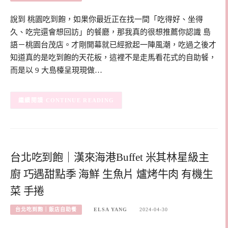
說到 桃園吃到飽，如果你最近正在找一間「吃得好、坐得
久、吃完還會想回訪」的餐廳，那我真的很想推薦你認識 島
語－桃園台茂店。才剛開幕就已經掀起一陣風潮，吃過之後才
知道真的是吃到飽的天花板，這裡不是走馬看花式的自助餐，
而是以 9 大島檯呈現現做…
CONTINUE READING
台北吃到飽｜漢來海港Buffet 米其林星級主
廚 巧遇甜點季 海鮮 生魚片 爐烤牛肉 有機生
菜 手捲
台北吃到飽｜飯店自助餐
ELSA YANG
2024-04-30