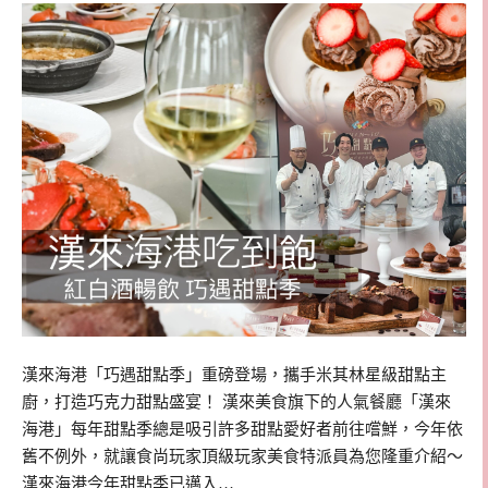
漢來海港「巧遇甜點季」重磅登場，攜手米其林星級甜點主
廚，打造巧克力甜點盛宴！ 漢來美食旗下的人氣餐廳「漢來
海港」每年甜點季總是吸引許多甜點愛好者前往嚐鮮，今年依
舊不例外，就讓食尚玩家頂級玩家美食特派員為您隆重介紹～
漢來海港今年甜點季已邁入…