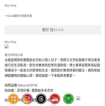
Elsa Yang
一ELSA最新文章搶先看
關於我ELSA
Elsa Yang
建立你的名片貼
水瓶座媽咪有雙胞胎女兒和小情人兒子，用照片文字紀錄親子育兒美食
旅行的生活點滴。對生命教育和哲學充滿熱情，博士畢業卻更熱衷紀錄
陪著孩子一起長大的夢想和生活，偶而對於教育時事的關注，偶而來點
網路購物的開箱心得，偶而放縱一下來個美食饗宴。
拍照設備:Nikon Zf D750
粉絲團：菲常好攝 / 雙胞胎多多奈奈
粉絲團：菲常好攝 / 雙胞胎多多奈奈