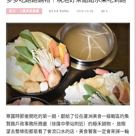
新北。三重美食推薦
ELSA YANG
2018-10-08
1
寒露時節後開吃的第一鍋，獻給了位在蘆洲美食一級戰區的集
賢路戶政事務所周邊（徐匯中學站附近）的極禾鍋物， 放眼
望去整條街都是看了會流口水的店，美食饕客一定會來掃一輪