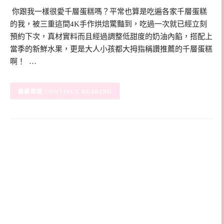
​​​ 你跟我一樣很愛千層蛋糕嗎？平常也算是吃遍各家千層蛋糕
的我，被三重這間4K手作烘焙驚豔到，吃過一次就已經立刻
預約下次，真材實料而且經過調整低甜度的奶油內餡，搭配上
當季的新鮮水果，更是大人小孩都大拇指稱讚推薦的千層蛋糕
啊！ …
CONTINUE READING