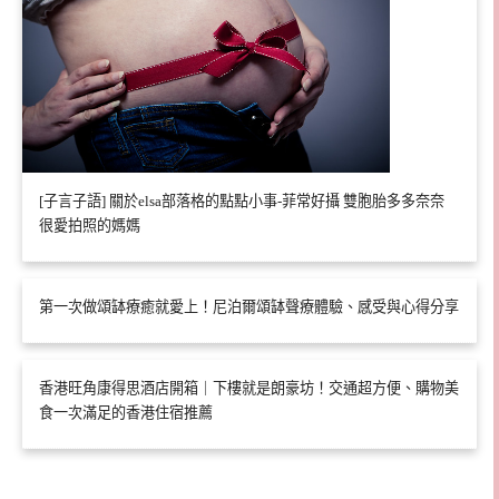
[子言子語] 關於elsa部落格的點點小事-菲常好攝 雙胞胎多多奈奈
很愛拍照的媽媽
第一次做頌缽療癒就愛上！尼泊爾頌缽聲療體驗、感受與心得分享
香港旺角康得思酒店開箱｜下樓就是朗豪坊！交通超方便、購物美
食一次滿足的香港住宿推薦