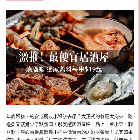
年底聚餐、約會或朋友小聚該去哪？太正式的餐廳太拘束，路
邊攤又感覺少了點氛圍，那就選居酒屋吧！點上一桌小菜，聊
八卦、談心事推薦聚餐小酌平價實惠的居酒屋餐廳！尤其如果
你跟我一樣，很愛「日式烤雞肉串」或「烤肉串燒」就想馬上