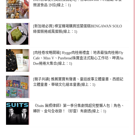
微波食品 沙拉(線上：1)
[新加坡必買] 樟宜機場購買班蘭蛋糕BENGAWAN SOLO
綠蛋糕捲戚風蛋糕(線上：1)
[肉桂卷攻略開箱] Hygge肉桂捲禮盒｜地表最強肉桂捲Fly
Cafe、Miss V、Purebread珠寶盒法式點心工作坊、呷滴Jia
Dee捲捲大集合(線上：1)
[親子共讀] 推薦寶寶有聲書、童話故事立體童書、西遊記
立體童書、華碩文化繪本童書(線上：1)
《Suits 無照律師》第一季分集劇情超完整懶人包｜角色、
轉折、金句全收錄！（好雷）有劇透(線上：1)