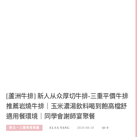
[蘆洲牛排] 新人从众厚切牛排-三重平價牛排
推薦岩燒牛排｜玉米濃湯飲料喝到飽高檔舒
適用餐環境｜同學會謝師宴聚餐
新北。三重美食推薦
ELSA YANG
2020-08-10
0