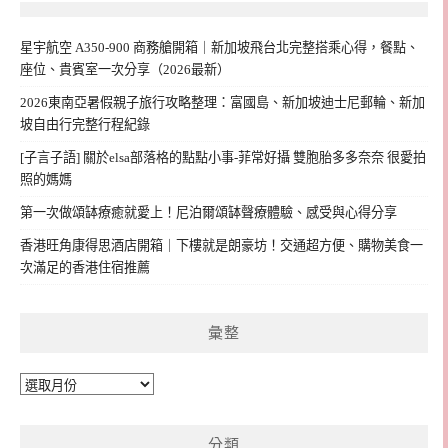
星宇航空 A350-900 商務艙開箱｜新加坡飛台北完整搭乘心得，餐點、
座位、貴賓室一次分享（2026最新）
2026東南亞暑假親子旅行攻略整理：富國島、新加坡迪士尼郵輪、新加
坡自由行完整行程紀錄
[子言子語] 關於elsa部落格的點點小事-菲常好攝 雙胞胎多多奈奈 很愛拍
照的媽媽
第一次做頌缽療癒就愛上！尼泊爾頌缽聲療體驗、感受與心得分享
香港旺角康得思酒店開箱｜下樓就是朗豪坊！交通超方便、購物美食一
次滿足的香港住宿推薦
彙整
彙
整
分類