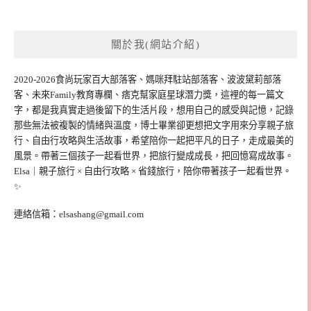
關於我(網站介紹)
2020-2026食尚玩家百大部落客、媽咪拜駐站部落客、波波黛莉部落
客、未來Family教育專欄、痞克幫家庭星球潛力獎，這裡的每一篇文
字，都是我真實走過後留下的生活片段，想用自己的感受與記憶，記錄
那些無法被複製的情緒與溫度，博士畢業卻更想把文字用來分享親子旅
行、自由行攻略與生活故事，希望陪你一起把平凡的日子，走成最美的
風景。帶著三個孩子一起看世界，把旅行變成成長，把回憶寫成故事。
Elsa｜親子旅行 × 自由行攻略 × 省錢旅行，陪你帶著孩子一起看世界。
✨
連絡信箱：
elsashang@gmail.com