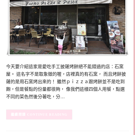
今天要介紹這家是愛吃手工披薩烤餅絕不能錯過的店：石窯
屋。 這名字不是取象徵的喔，店裡真的有石窯， 而且烤餅披
薩的是用石窯烤出來的！ 雖然ｐｉｚｚａ跟烤餅並不是吃到
飽，但是餐點的份量都很夠， 像我們這樣四個人用餐，點選
不同的菜色然後分著吃，分…
CONTINUE READING