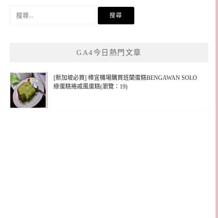
搜
尋
關
鍵
GA4今日熱門文章
字:
[新加坡必買] 樟宜機場購買班蘭蛋糕BENGAWAN SOLO
綠蛋糕捲戚風蛋糕(瀏覽：19)