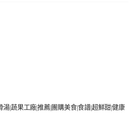
湯|蔬果工廠|推薦|團購美食|食譜|超鮮甜|健康