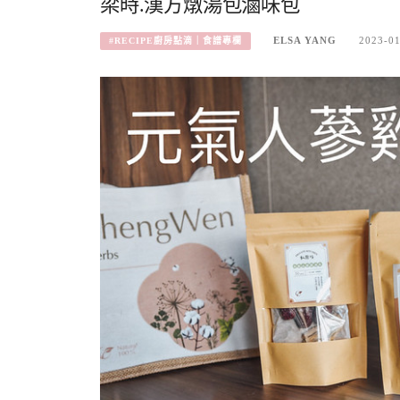
梁時.漢方燉湯包滷味包
ELSA YANG
2023-0
#RECIPE廚房點滴｜食譜專欄