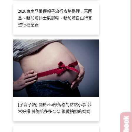
2026東南亞暑假親子旅行攻略整理：富國
島、新加坡迪士尼郵輪、新加坡自由行完
整行程紀錄
[子言子語] 關於elsa部落格的點點小事-菲
常好攝 雙胞胎多多奈奈 很愛拍照的媽媽