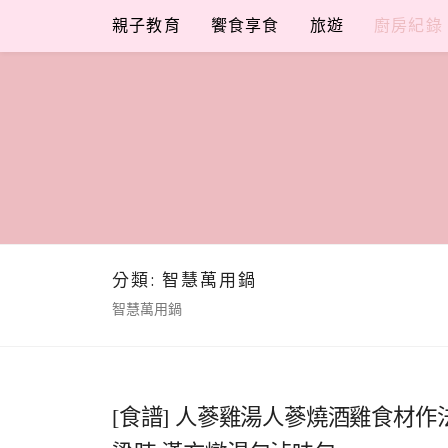
Skip
親子教育
饗食享食
旅遊
廚房紀錄
to
content
分類:
智慧萬用鍋
智慧萬用鍋
[食譜] 人蔘雞湯人蔘燒酒雞食材作法