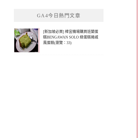
關
鍵
GA4今日熱門文章
字:
[新加坡必買] 樟宜機場購買班蘭蛋
糕BENGAWAN SOLO 綠蛋糕捲戚
風蛋糕(瀏覽：33)