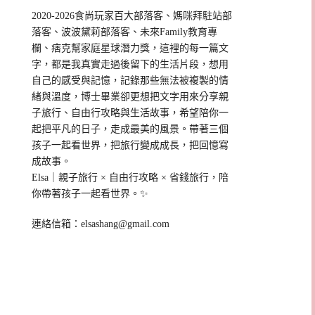
2020-2026食尚玩家百大部落客、媽咪拜駐站部
落客、波波黛莉部落客、未來Family教育專
欄、痞克幫家庭星球潛力獎，這裡的每一篇文
字，都是我真實走過後留下的生活片段，想用
自己的感受與記憶，記錄那些無法被複製的情
緒與溫度，博士畢業卻更想把文字用來分享親
子旅行、自由行攻略與生活故事，希望陪你一
起把平凡的日子，走成最美的風景。帶著三個
孩子一起看世界，把旅行變成成長，把回憶寫
成故事。
Elsa｜親子旅行 × 自由行攻略 × 省錢旅行，陪
你帶著孩子一起看世界。✨
連絡信箱：
elsashang@gmail.com