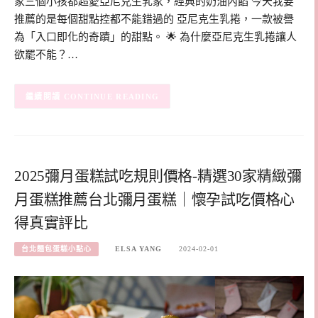
家三個小孩都超愛亞尼克生乳家，經典的奶油內餡 今天我要
推薦的是每個甜點控都不能錯過的 亞尼克生乳捲，一款被譽
為「入口即化的奇蹟」的甜點。 🌟 為什麼亞尼克生乳捲讓人
欲罷不能？…
CONTINUE READING
2025彌月蛋糕試吃規則價格-精選30家精緻彌
月蛋糕推薦台北彌月蛋糕｜懷孕試吃價格心
得真實評比
台北麵包蛋糕小點心
ELSA YANG
2024-02-01