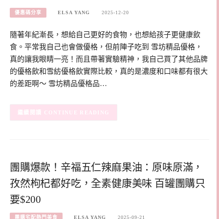
優惠碼分享
ELSA YANG
2025-12-20
隨著年紀漸長，想給自己更好的食物，也想給孩子更健康飲
食。平常我自己也會做優格，但前陣子吃到 雪坊精品優格，
真的讓我眼睛一亮！而且帶著實驗精神，我自己買了其他品牌
的優格飲和雪紡優格飲實際比較，真的是濃度和口味都有很大
的差距啊～ 雪坊精品優格品…
CONTINUE READING
團購爆款！辛福五仁辣麻果油：原味原滿，
孜然枸杞都好吃，全素健康美味 百罐團購只
要$200
團購宅配熱門美食
ELSA YANG
2025-09-21