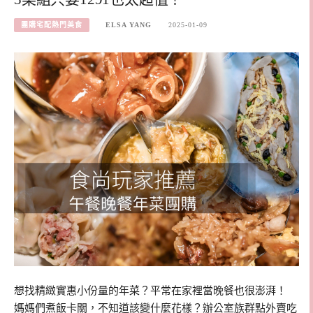
團購宅配熱門美食
ELSA YANG
2025-01-09
想找精緻實惠小份量的年菜？平常在家裡當晚餐也很澎湃！
媽媽們煮飯卡關，不知道該變什麼花樣？辦公室族群點外賣吃