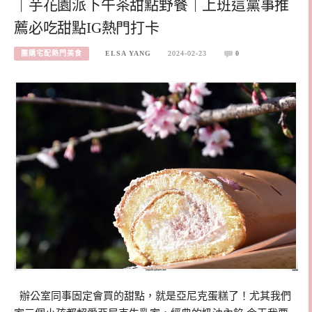
｜芋花園派下午茶甜點野餐｜上班這黨事推
薦必吃甜點IG熱門打卡
團購宅配熱門美食
ELSA YANG
2024-02-23
0
辦公室同事固定會買的甜點，就是亞尼克蛋糕了！尤其我們