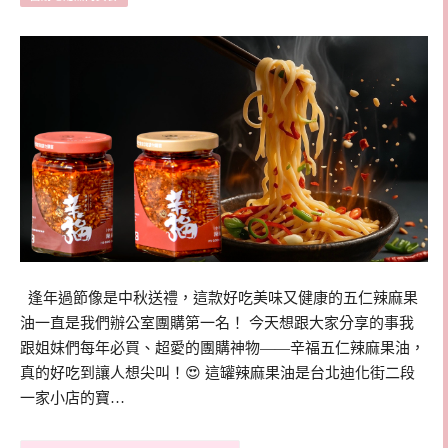
逢年過節像是中秋送禮，這款好吃美味又健康的五仁辣麻果
油一直是我們辦公室團購第一名！ 今天想跟大家分享的事我
跟姐妹們每年必買、超愛的團購神物——辛福五仁辣麻果油，
真的好吃到讓人想尖叫！😍 這罐辣麻果油是台北迪化街二段
一家小店的寶…