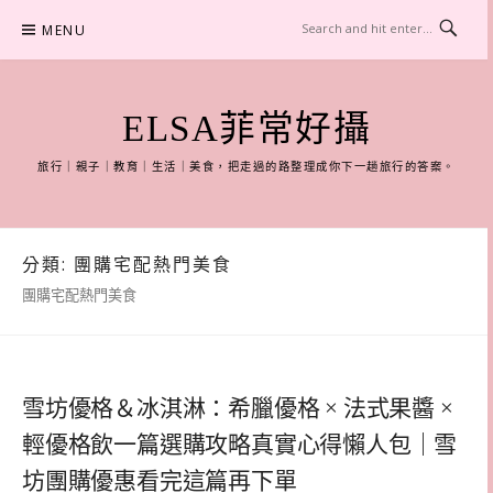
Skip
MENU
to
content
ELSA菲常好攝
旅行｜親子｜教育｜生活｜美食，把走過的路整理成你下一趟旅行的答案。
分類:
團購宅配熱門美食
團購宅配熱門美食
雪坊優格＆冰淇淋：希臘優格 × 法式果醬 ×
輕優格飲一篇選購攻略真實心得懶人包｜雪
坊團購優惠看完這篇再下單