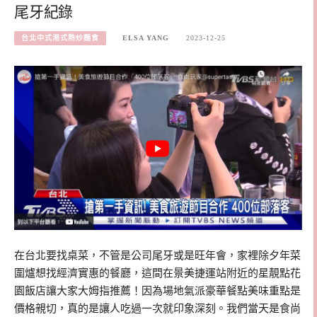
尾牙紀錄
台北中式港式熱炒麵食
ELSA YANG
2023-12-25
在台北要找桌菜，不管是公司尾牙或是旺年會，家裡除夕年菜
圍爐想找經濟實惠的餐廳，這間在景美捷運站附近的星靚點花
園飯店讓大家大姆指推薦！因為場地氣派豪華餐點美味重點是
價格親切，真的是讓人吃過一次就印象深刻。我們當天是食尚