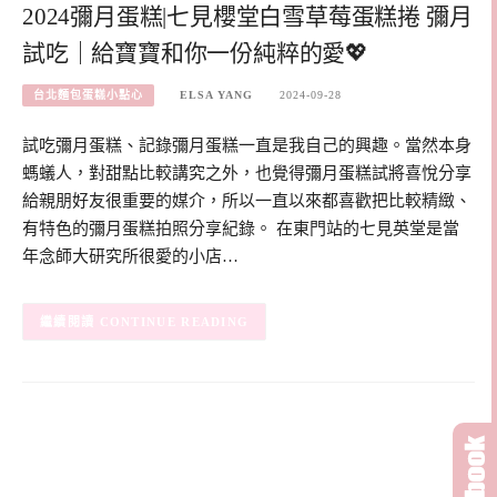
2024彌月蛋糕|七見櫻堂白雪草莓蛋糕捲 彌月
試吃｜給寶寶和你一份純粹的愛💖
台北麵包蛋糕小點心
ELSA YANG
2024-09-28
試吃彌月蛋糕、記錄彌月蛋糕一直是我自己的興趣。當然本身
螞蟻人，對甜點比較講究之外，也覺得彌月蛋糕試將喜悅分享
給親朋好友很重要的媒介，所以一直以來都喜歡把比較精緻、
有特色的彌月蛋糕拍照分享紀錄。 在東門站的七見英堂是當
年念師大研究所很愛的小店…
CONTINUE READING