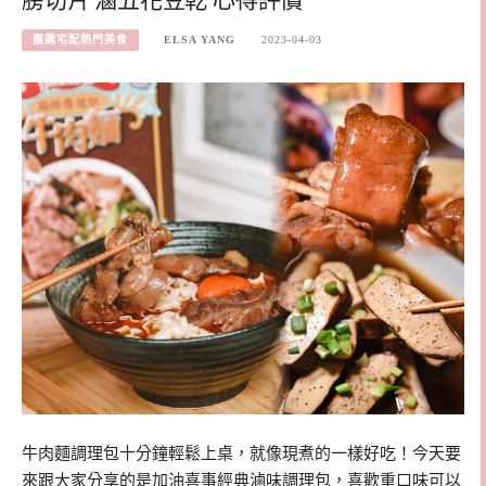
膀切片 滷五花豆乾 心得評價
團購宅配熱門美食
ELSA YANG
2023-04-03
牛肉麵調理包十分鐘輕鬆上桌，就像現煮的一樣好吃！今天要
來跟大家分享的是加油喜事經典滷味調理包，喜歡重口味可以