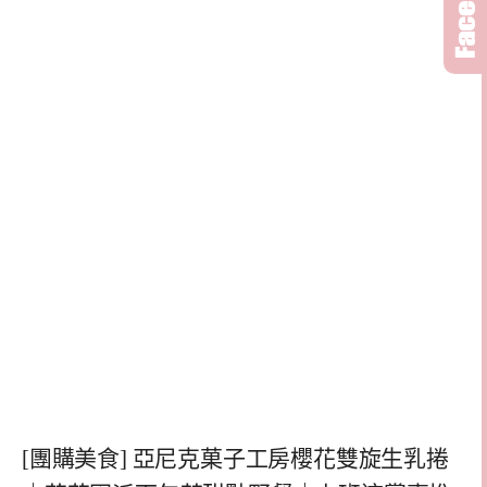
[團購美食] 亞尼克菓子工房櫻花雙旋生乳捲