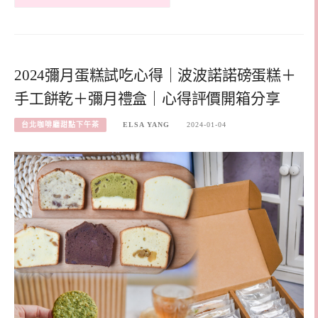
2024彌月蛋糕試吃心得｜波波諾諾磅蛋糕＋
手工餅乾＋彌月禮盒｜心得評價開箱分享
台北咖啡廳甜點下午茶
ELSA YANG
2024-01-04