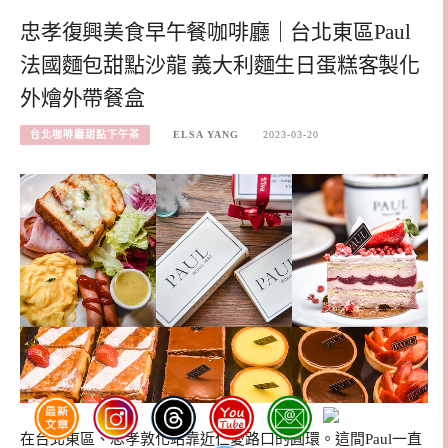
忠孝復興美食早午餐咖啡廳｜台北東區Paul
法國麵包甜點沙龍 義大利麵生日蛋糕客製化
外燴外帶餐盒
台北咖啡廳甜點下午茶
ELSA YANG
2023-03-20
在台北東區、忠孝敦化站靠近仁愛路口的圓環。這間Paul一直