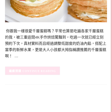
​​​ 你跟我一樣很愛千層蛋糕嗎？平常也算是吃遍各家千層蛋糕
的我，被三重這間4K手作烘焙驚豔到，吃過一次就已經立刻
預約下次，真材實料而且經過調整低甜度的奶油內餡，搭配上
當季的新鮮水果，更是大人小孩都大拇指稱讚推薦的千層蛋糕
啊！ …
CONTINUE READING