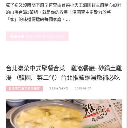
膩了卻又沒時間下廚？這套由台菜小天王溫國智主廚精心設計
的山海台灣3菜組，就是你的救星！溫國智主廚致力於將
「家」的味道傳遞給每個家庭，…
CONTINUE READING
台北臺菜中式聚餐合菜｜雞窩餐廳- 砂鍋土雞
湯 （驥園川菜二代）台北推薦雞湯燉補必吃
台北中式港式熱炒麵食
ELSA YANG
2025-01-07