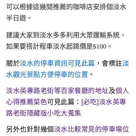
可以根據這幾間推薦的咖啡店安排個淡水
半日遊。
建議大家到淡水多多利用大眾運輸系統，
如果要搭計程車淡水起跳價是$100。
關於
淡水的停車資訊可見此篇
，會標註
淡
水觀光景點方便停車的位置
。
淡水英專路老街等百家餐廳的地址
及
個人
心得推薦菜色
可見此篇：
[必吃]淡水英專
路老街隱藏版小吃大蒐集
另外也針對幾個
淡水比較常見的停車場位