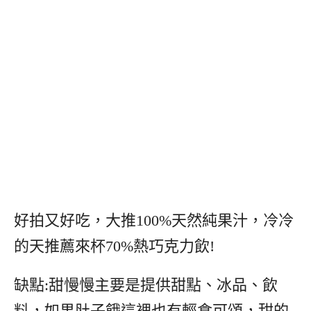
好拍又好吃，大推100%天然純果汁，冷冷
的天推薦來杯70%熱巧克力飲!
缺點:甜慢慢主要是提供甜點、冰品、飲
料，如果肚子餓這裡也有輕食可頌，甜的