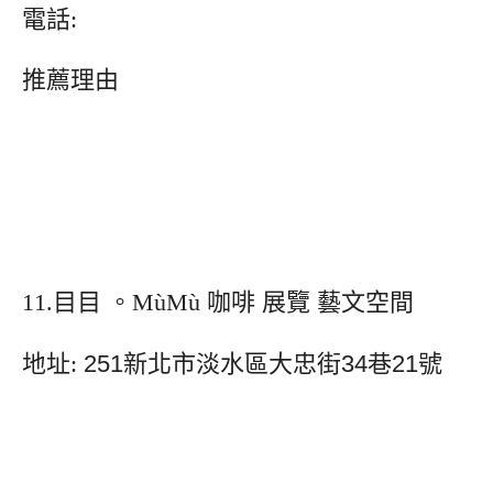
電話:
推薦理由
11.目目 。MùMù 咖啡 展覽 藝文空間
地址:
251新北市淡水區大忠街34巷21號