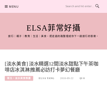
Skip
MENU
to
content
ELSA菲常好攝
旅行｜親子｜教育｜生活｜美食，把走過的路整理成你下一趟旅行的答案。
[淡水美食] 淡水精選12間淡水甜點下午茶咖
啡店冰淇淋|推薦必訪打卡夢幻餐廳
新北。淡水美食推薦
ELSA YANG
2018-09-22
0