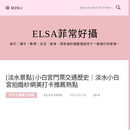
Skip
MENU
to
content
ELSA菲常好攝
旅行｜親子｜教育｜生活｜美食，把走過的路整理成你下一趟旅行的答案。
[淡水景點] 小白宮門票交通歷史｜淡水小白
宮拍婚紗網美打卡推薦熱點
戶外公園親子景點
ELSA YANG
2021-01-20
0