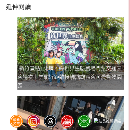
延伸閱讀
[新竹景點] 北埔。綠世界生態農場門票交通表
演場次｜羊駝近距離接觸鸚鵡表演可愛動物園
區