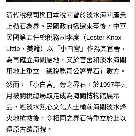
清代稅務司與日本稅關曾於淡水海關產業
上勒石為界。民國政府播遷來臺後，中華
民國第五任總稅務司李度（Lester Knox
Little，美籍）以「小白宮」作為其官舍，
為再確立海關屬地，又於官舍和淡水海關
用地上重立「總稅務司公署界石」數方。
然而，「小白宮」旁之界石，於
1997年
元
月被關稅總局取走成為海關博物館展示
品，經淡水熱心文化人士榆前海關
淡水烽
火地
搶救後，令相同之界石特重立於此以
還原古蹟原貌。