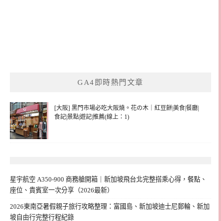
GA4即時熱門文章
[大阪] 黑門市場必吃大阪燒。花の木｜紅豆餅|美食|餐廳|
食記|景點|遊記|推薦(線上：1)
星宇航空 A350-900 商務艙開箱｜新加坡飛台北完整搭乘心得，餐點、
座位、貴賓室一次分享（2026最新）
2026東南亞暑假親子旅行攻略整理：富國島、新加坡迪士尼郵輪、新加
坡自由行完整行程紀錄