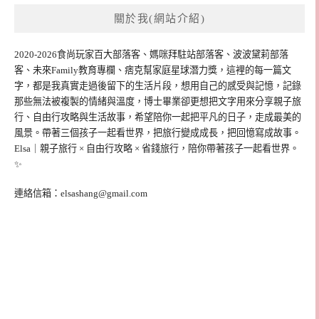
關於我(網站介紹)
2020-2026食尚玩家百大部落客、媽咪拜駐站部落客、波波黛莉部落
客、未來Family教育專欄、痞克幫家庭星球潛力獎，這裡的每一篇文
字，都是我真實走過後留下的生活片段，想用自己的感受與記憶，記錄
那些無法被複製的情緒與溫度，博士畢業卻更想把文字用來分享親子旅
行、自由行攻略與生活故事，希望陪你一起把平凡的日子，走成最美的
風景。帶著三個孩子一起看世界，把旅行變成成長，把回憶寫成故事。
Elsa｜親子旅行 × 自由行攻略 × 省錢旅行，陪你帶著孩子一起看世界。
✨
連絡信箱：
elsashang@gmail.com