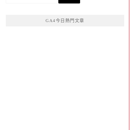
尋
關
鍵
GA4今日熱門文章
字: