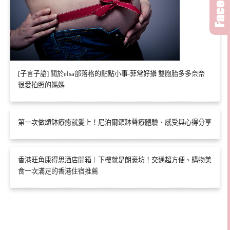
[子言子語] 關於elsa部落格的點點小事-菲常好攝 雙胞胎多多奈奈
很愛拍照的媽媽
第一次做頌缽療癒就愛上！尼泊爾頌缽聲療體驗、感受與心得分享
香港旺角康得思酒店開箱｜下樓就是朗豪坊！交通超方便、購物美
食一次滿足的香港住宿推薦