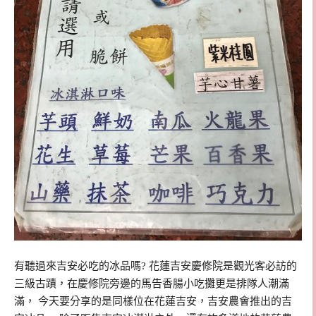
有聽過來吉安必吃的冰品嗎? 花蓮吉安慶修院是觀光客必訪的
三級古蹟，在慶修院旁邊的馬告香腸小吃攤更是排隊人潮滿
滿， 今天要分享的是同樣位在花蓮吉安，吉安農會推出的吉