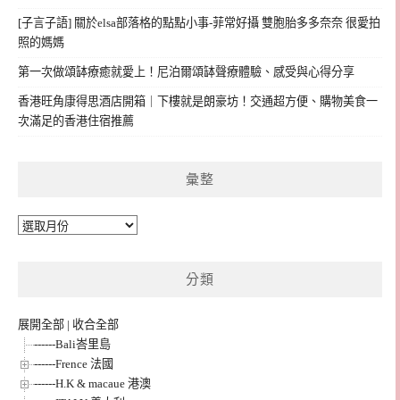
[子言子語] 關於elsa部落格的點點小事-菲常好攝 雙胞胎多多奈奈 很愛拍
照的媽媽
第一次做頌缽療癒就愛上！尼泊爾頌缽聲療體驗、感受與心得分享
香港旺角康得思酒店開箱｜下樓就是朗豪坊！交通超方便、購物美食一
次滿足的香港住宿推薦
彙整
彙
整
分類
展開全部
|
收合全部
------Bali峇里島
------Frence 法國
------H.K & macaue 港澳