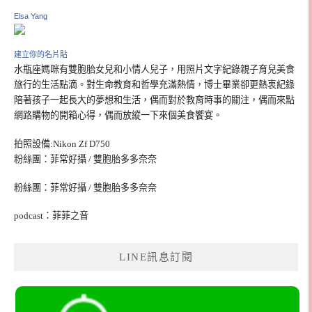
Elsa Yang
建立你的名片貼
水瓶座媽咪有雙胞胎女兒和小情人兒子，用照片文字紀錄親子育兒美食
旅行的生活點滴。對生命教育和哲學充滿熱情，博士畢業卻更熱衷紀錄
陪著孩子一起長大的夢想和生活，偶而對於教育時事的關注，偶而來點
網路購物的開箱心得，偶而放縱一下來個美食饗宴。
拍照設備:Nikon Zf D750
粉絲團：菲常好攝 / 雙胞胎多多奈奈
粉絲團：菲常好攝 / 雙胞胎多多奈奈
podcast：菲菲之音
LINE訊息訂閱