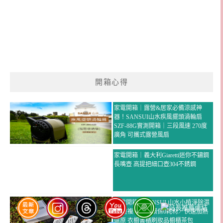
開箱心得
家電開箱｜露營&居家必備涼感神
器！SANSUI山水疾風擺頭渦輪扇
SZF-88G實測開箱｜三段風速 270度
廣角 可攜式露營風扇
家電開箱｜義大利Giaretti迷你不鏽鋼
長嘴壺 高提把細口壺304不銹鋼
家電開箱｜SANSUI 山水小植淨除濕
器 重複吸濕／環保0耗材／快速加熱
還原 衣櫥書櫃刷妝品櫥櫃茶包