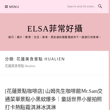
Skip
MENU
to
content
ELSA菲常好攝
旅行｜親子｜教育｜生活｜美食，把走過的路整理成你下一趟旅行的答案。
分類:
花蓮美食景點 HUALIEN
花蓮美食景點 Hualien
[花蓮景點咖啡店] 山姆先生咖啡館Ｍr.Sam交
通菜單景點小黑蚊爆多｜童話世界小屋拍照
打卡熱點霜淇淋冰淇淋