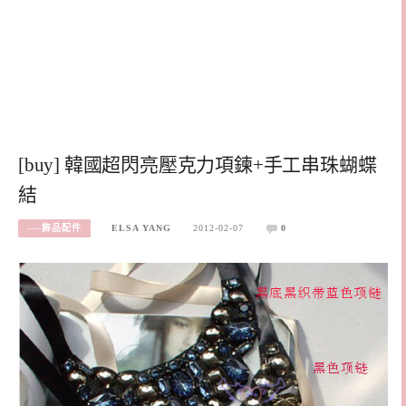
[buy] 韓國超閃亮壓克力項鍊+手工串珠蝴蝶
結
----飾品配件
ELSA YANG
2012-02-07
0