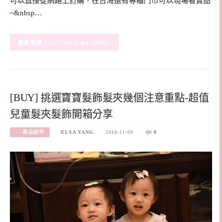
可以直接從網路上訂購，在台灣還有專櫃門市可以現場看實品
~&nbsp…
CONTINUE READING
[BUY] 挑選寶寶髮飾髮夾幾個注意重點-超值
兒童髮夾髮飾開箱分享
----飾品配件
ELSA YANG
2016-11-09
0