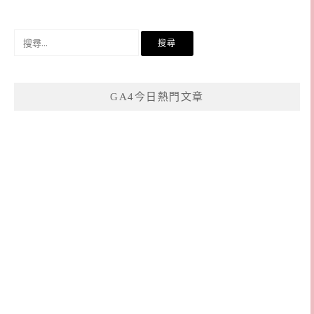
搜
尋
關
鍵
GA4今日熱門文章
字: