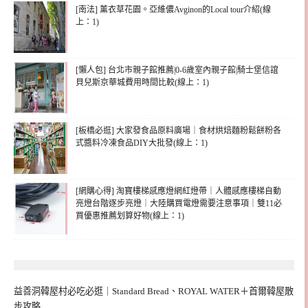
[南法] 薰衣草花園。亞維儂Avginon的Local tour介紹(線
上：1)
[懶人包] 台北市親子館推薦|0-6歲室內親子館|騎士堡信誼
貝兒斯京華城費用時間比較(線上：1)
[板橋必逛] 大家發食品原料廣場｜食材烘焙麵粉鬆餅粉各
式醬料冷凍食品DIY大批發(線上：1)
[網購心得] 淘寶樓梯感應燈網紅燈帶｜人體感應樓梯自動
亮燈台階逐步亮燈｜大陸購買電燈需要注意事項｜雙11必
買優惠推薦划算好物(線上：1)
益善洞韓屋村必吃必逛｜Standard Bread、ROYAL WATER＋首爾韓屋散
步攻略