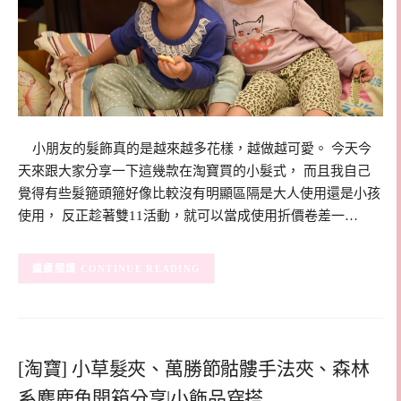
小朋友的髮飾真的是越來越多花樣，越做越可愛。 今天今
天來跟大家分享一下這幾款在淘寶買的小髮式， 而且我自己
覺得有些髮箍頭箍好像比較沒有明顯區隔是大人使用還是小孩
使用， 反正趁著雙11活動，就可以當成使用折價卷差一…
CONTINUE READING
[淘寶] 小草髮夾、萬勝節骷髏手法夾、森林
系麋鹿角開箱分享|小飾品穿搭