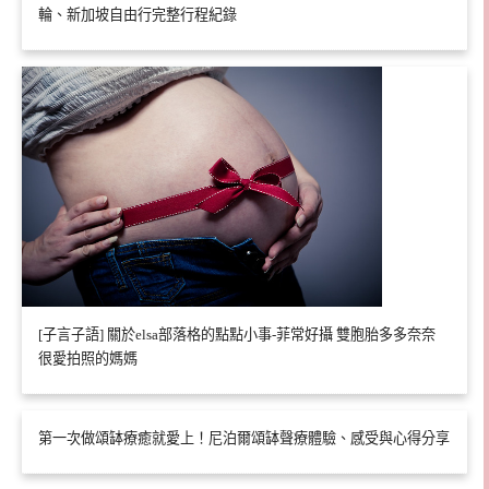
輪、新加坡自由行完整行程紀錄
[子言子語] 關於elsa部落格的點點小事-菲常好攝 雙胞胎多多奈奈
很愛拍照的媽媽
第一次做頌缽療癒就愛上！尼泊爾頌缽聲療體驗、感受與心得分享