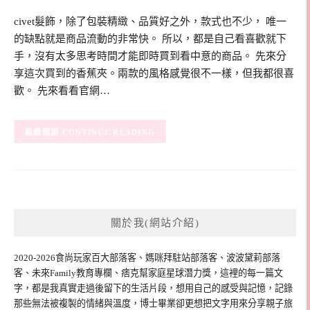
civet髮飾，除了包裝精緻、品質好之外，款式也不少， 唯一
的缺點就是商品流動的非常快。 所以，都是自己看喜歡就下
手，沒有太多思考時間才能即時買到看中意的商品。 先來分
享這次買到的香蕉夾。兩款的風格感覺很不一樣，但我都很喜
歡。 先來看看官網…
CONTINUE READING
關於我(網站介紹)
2020-2026食尚玩家百大部落客、媽咪拜駐站部落客、波波黛莉部落
客、未來Family教育專欄、痞克幫家庭星球潛力獎，這裡的每一篇文
字，都是我真實走過後留下的生活片段，想用自己的感受與記憶，記錄
那些無法被複製的情緒與溫度，博士畢業卻更想把文字用來分享親子旅