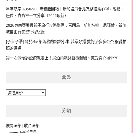
星宇航空 A350-900 商務艙開箱｜新加坡飛台北完整搭乘心得，餐點、
座位、貴賓室一次分享（2026最新）
2026東南亞暑假親子旅行攻略整理：富國島、新加坡迪士尼郵輪、新加
坡自由行完整行程紀錄
[子言子語] 關於elsa部落格的點點小事-菲常好攝 雙胞胎多多奈奈 很愛拍
照的媽媽
第一次做頌缽療癒就愛上！尼泊爾頌缽聲療體驗、感受與心得分享
彙整
彙
整
分類
展開全部
|
收合全部
------Bali峇里島