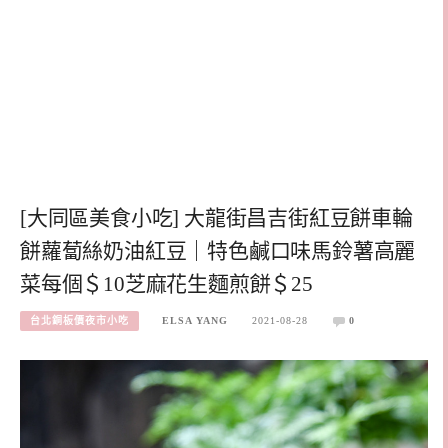
[大同區美食小吃] 大龍街昌吉街紅豆餅車輪
餅蘿蔔絲奶油紅豆｜特色鹹口味馬鈴薯高麗
菜每個＄10芝麻花生麵煎餅＄25
台北銅板價夜市小吃
ELSA YANG
2021-08-28
0