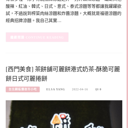
酸辣、紅油、韓式、日式、意式、泰式涼麵等等都讓我躍躍欲
試，不過說到榨菜肉絲涼麵和炸醬涼麵，大概就是福德涼麵的
經典招牌涼麵。我自己其實…
CONTINUE READING
[西門美食] 茶餅舖可麗餅港式奶茶-酥脆可麗
餅日式可麗捲餅
台北銅板價夜市小吃
ELSA YANG
2022-04-16
0