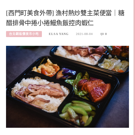
[西門町美食外帶] 漁村熱炒雙主菜便當｜糖
醋排骨中捲小捲鰻魚飯控肉蝦仁
台北銅板價夜市小吃
ELSA YANG
2021-08-04
0