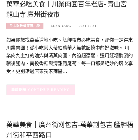
萬華必吃美食｜川業肉圓百年老店- 青山宮
龍山寺 廣州街夜市
台北銅板價夜市小吃
ELSA YANG
2024-11-24
如果你想找萬華道地小吃、艋舺夜市必吃美食，那你一定得來
川業肉圓！從小吃到大帶給萬華人無數記憶中的好滋味。 川
業肉丸主打的油炸與清蒸肉圓，內餡超豪邁，選用紅糟醃製的
豬後腿肉、南投香菇與清甜鳳尾筍，每一口都是絕妙的層次享
受。更別錯過店家獨家辣醬…
CONTINUE READING
萬華美食｜廣州街刈包吉-萬華割包吉 艋舺梧
州街和平西路口