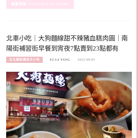
CONTINUE READING
北車小吃｜大狗麵線甜不辣豬血糕肉圓｜南
陽街補習街早餐到宵夜7點賣到23點都有
台北銅板價夜市小吃
ELSA YANG
2022-09-03