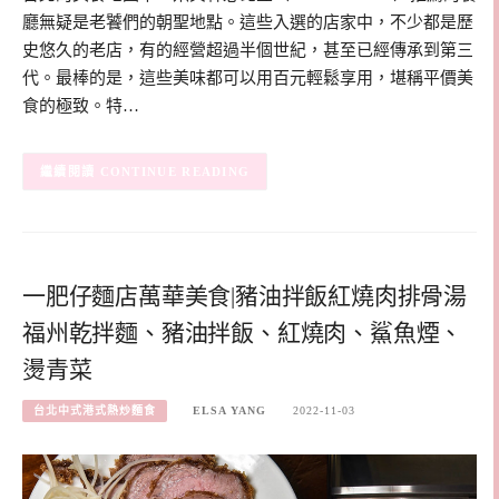
廳無疑是老饕們的朝聖地點。這些入選的店家中，不少都是歷
史悠久的老店，有的經營超過半個世紀，甚至已經傳承到第三
代。最棒的是，這些美味都可以用百元輕鬆享用，堪稱平價美
食的極致。特…
CONTINUE READING
一肥仔麵店萬華美食|豬油拌飯紅燒肉排骨湯
福州乾拌麵、豬油拌飯、紅燒肉、鯊魚煙、
燙青菜
台北中式港式熱炒麵食
ELSA YANG
2022-11-03