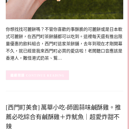
你想找找可麗餅嗎？不管你喜歡的事酥脆的可麗餅或是日本軟
式可麗餅，在西門町茶餅舖都可以吃到。這裡每天還有推出限
量優惠的飲料組合，西門町這家茶餅舖，去年到現在才剛開幕
不久，就已經是我來西門町必買的愛店啦！老闆聽口音應該是
香港人，難怪港式奶茶、鴛…
CONTINUE READING
[西門町美食] 萬華小吃-師園蒜味鹹酥雞。推
薦必吃綜合有鹹酥雞＋炸魷魚｜超愛炸甜不
辣