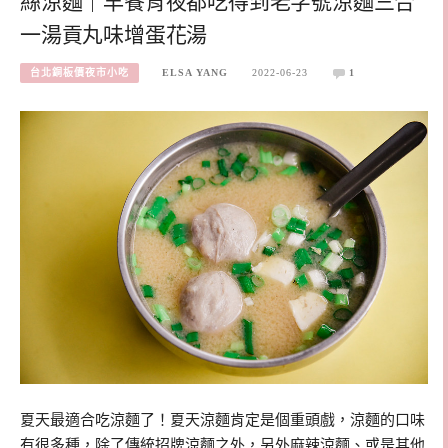
絲涼麵｜早餐宵夜都吃得到老字號涼麵三合
一湯貢丸味增蛋花湯
台北銅板價夜市小吃
ELSA YANG
2022-06-23
1
夏天最適合吃涼麵了！夏天涼麵肯定是個重頭戲，涼麵的口味
有很多種，除了傳統招牌涼麵之外，另外麻辣涼麵、或是其他