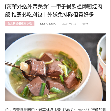
[萬華外送外帶美食] 一甲子餐飲祖師廟焢肉
飯 推薦必吃刈包｜外送免排隊但貴好多
台北銅板價夜市小吃
ELSA YANG
2024-08-16
0
台北的美食地圖中，米其林必比登（Bib Gourmand）推薦的餐