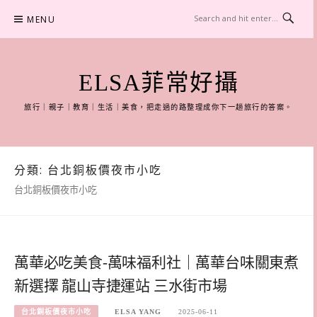
Skip
MENU
to
content
ELSA菲常好攝
旅行｜親子｜教育｜生活｜美食，把走過的路整理成你下一趟旅行的答案。
分類:
台北銅板價夜市小吃
台北銅板價夜市小吃
萬華必吃美食-萬味福利社｜萬華台味關東煮
新選擇 龍山寺捷運站 三水街市場
台北銅板價夜市小吃
ELSA YANG
2025-06-11