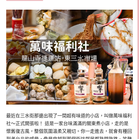
最近在三水街那邊出現了一間超有味道的小店，叫做萬味福利
社～正式開張啦！ 這是一家台味滿滿的關東煮小店，走的是
懷舊復古風，整個氛圍溫柔又親切。你一走進去，就會有種回
到老台北的感覺，像是穿越到那個街坊鄰居都熟門熟路、笑聲