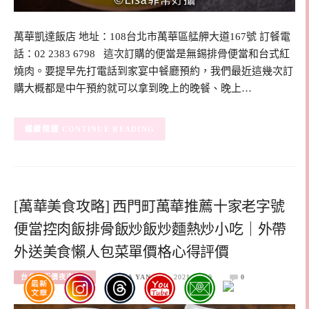
萬華凱達飯店 地址：108台北市萬華區艋舺大道167號 訂餐電
話：02 2383 6798 這次訂購的便當是無錫排骨便當和台式紅
燒肉。要提早先打電話到家宴中餐廳預約，我們最近這幾次訂
購大概都是中午預約就可以拿到晚上的晚餐、晚上…
CONTINUE READING
[萬華美食攻略] 西門町萬華推薦十家老字號
便當控肉飯排骨飯炒飯炒麵熱炒小吃｜外帶
外送美食懶人包菜單價格心得評價
台北銅板價夜市小吃
ELSA YANG
2021-07-09
0