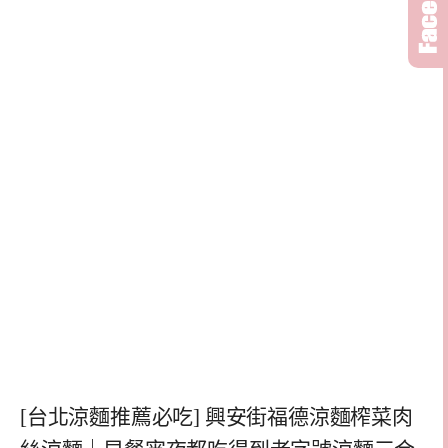
[台北涼麵推薦必吃] 興安街福德涼麵榨菜肉