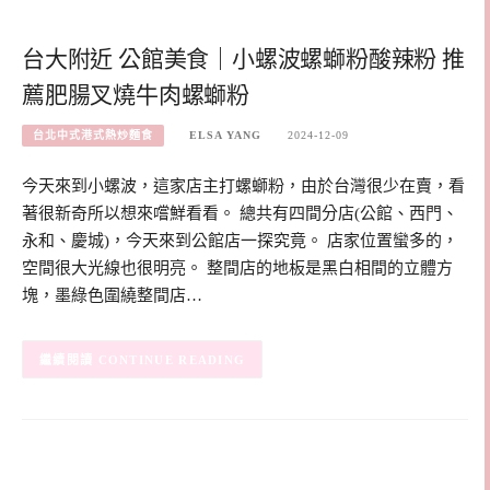
台大附近 公館美食｜小螺波螺螄粉酸辣粉 推
薦肥腸叉燒牛肉螺螄粉
台北中式港式熱炒麵食
ELSA YANG
2024-12-09
今天來到小螺波，這家店主打螺螄粉，由於台灣很少在賣，看
著很新奇所以想來嚐鮮看看。 總共有四間分店(公館、西門、
永和、慶城)，今天來到公館店一探究竟。 店家位置蠻多的，
空間很大光線也很明亮。 整間店的地板是黑白相間的立體方
塊，墨綠色圍繞整間店…
CONTINUE READING