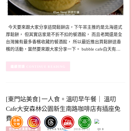
今天要來跟大家分享這間鬆餅店，下午茶主推的是北海道式
厚鬆餅， 但其實店家是不折不扣的餐酒館， 而且老闆還是全
台灣擁有最多香檳收藏的餐酒館， 所以最近推出買鬆餅送香
檳的活動，當然要來跟大家分享一下。 bubble cafe白天有…
CONTINUE READING
[東門站美食] 一人食。溫叨早午餐｜ 溫叨
Cafe大安森林公園新生南路咖啡店有插座免
費wifi
台北美式漢堡早午餐
ELSA YANG
2018-08-12
0