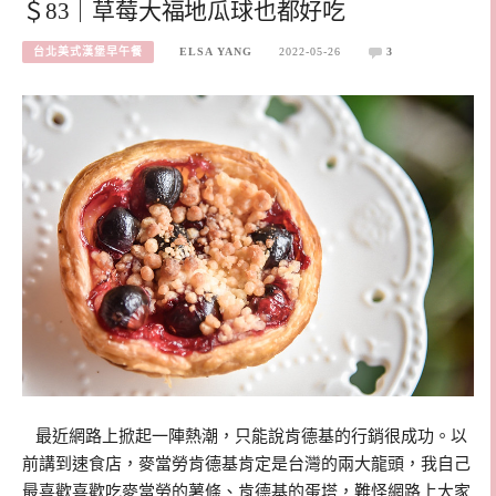
＄83｜草莓大福地瓜球也都好吃
台北美式漢堡早午餐
ELSA YANG
2022-05-26
3
​​ 最近網路上掀起一陣熱潮，只能說肯德基的行銷很成功。以
前講到速食店，麥當勞肯德基肯定是台灣的兩大龍頭，我自己
最喜歡喜歡吃麥當勞的薯條、肯德基的蛋塔，難怪網路上大家