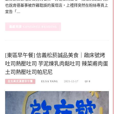
也說肯德基事被炸雞耽誤的蛋塔店，上禮拜突然在粉絲專頁上
宣告「…
CONTINUE READING
[東區早午餐] 信義松菸誠品美食｜啟床號烤
吐司熱壓吐司 芋泥煉乳肉鬆吐司 辣菜甫肉蛋
土司熱壓吐司帕尼尼
台北美式漢堡早午餐
ELSA YANG
2021-12-17
0