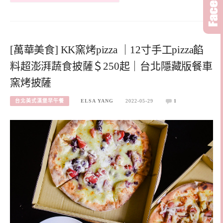
[萬華美食] KK窯烤pizza ｜12寸手工pizza餡
料超澎湃蔬食披薩＄250起｜台北隱藏版餐車
窯烤披薩
台北美式漢堡早午餐
ELSA YANG
2022-05-29
1