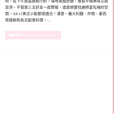
吧、從下午就能開始小酌，場地寬敞舒適、餐點平價美味又超
澎湃，不管是三五好友一起聚餐，或是想要找謝師宴包場的空
間，AK12美式小館都很適合！漢堡、義大利麵、炸物、墨西
哥捲餅和各式創意料理，…
CONTINUE READING