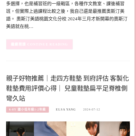
多選擇，也是補習班的一級戰區，各種作文教室、課後補習
班，但實際上過課程比較之後，我自己還是最推薦奧斯汀美
語。 奧斯汀美語桃園文化分校 2024年三月才新開幕的奧斯汀
美語就在桃…
CONTINUE READING
親子好物推薦｜走四方鞋墊 到府評估 客製化
鞋墊費用評價心得｜ 兒童鞋墊扁平足脊椎側
彎久站
6-8Y 國小低年級1-2年級
ELSA YANG
2024-07-12