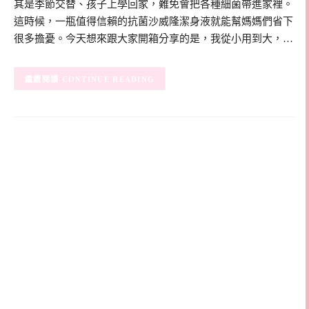
其是季節交替、孩子上學回家，難免會把各種細菌帶進家裡。
這時候，一瓶值得信賴的抗菌沙威隆潔身液就能幫媽媽們省下
很多擔憂。今天想來跟大家開箱分享的是，我從小用到大，…
CONTINUE READING