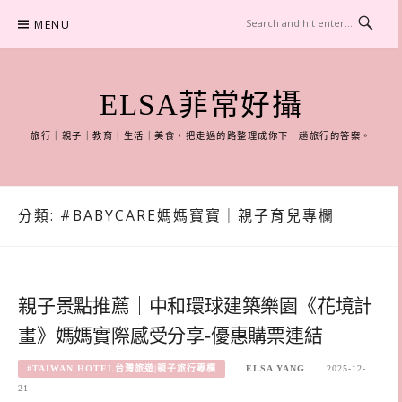
Skip
MENU
to
content
ELSA菲常好攝
旅行｜親子｜教育｜生活｜美食，把走過的路整理成你下一趟旅行的答案。
分類:
#BABYCARE媽媽寶寶｜親子育兒專欄
親子景點推薦｜中和環球建築樂園《花境計
畫》媽媽實際感受分享-優惠購票連結
#TAIWAN HOTEL台灣旅遊|親子旅行專欄
ELSA YANG
2025-12-
21