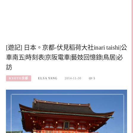
[遊記] 日本。京都-伏見稻荷大社inari taishi|公
車南五|時刻表|京阪電車|藝妓回憶錄|鳥居|必
訪
KYOTO京都
ELSA YANG
2014-11-30
5