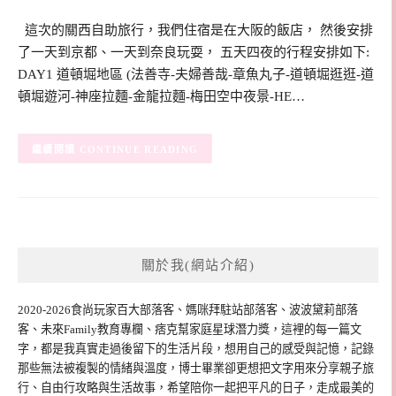
這次的關西自助旅行，我們住宿是在大阪的飯店， 然後安排
了一天到京都、一天到奈良玩耍， 五天四夜的行程安排如下:
DAY1 道頓堀地區 (法善寺-夫婦善哉-章魚丸子-道頓堀逛逛-道
頓堀遊河-神座拉麵-金龍拉麵-梅田空中夜景-HE…
CONTINUE READING
關於我(網站介紹)
2020-2026食尚玩家百大部落客、媽咪拜駐站部落客、波波黛莉部落
客、未來Family教育專欄、痞克幫家庭星球潛力獎，這裡的每一篇文
字，都是我真實走過後留下的生活片段，想用自己的感受與記憶，記錄
那些無法被複製的情緒與溫度，博士畢業卻更想把文字用來分享親子旅
行、自由行攻略與生活故事，希望陪你一起把平凡的日子，走成最美的