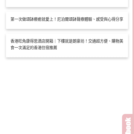
第一次做頌缽療癒就愛上！尼泊爾頌缽聲療體驗、感受與心得分享
香港旺角康得思酒店開箱｜下樓就是朗豪坊！交通超方便、購物美
食一次滿足的香港住宿推薦