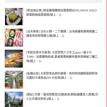
[新加坡必買] 樟宜機場購買班蘭蛋糕BENGAWAN SOLO
綠蛋糕捲戚風蛋糕(線上：2)
[淡水美食] 淡水火鍋。二丁靚鍋｜淡海美麗新廣場餐廳二
樓美食街新開幕火鍋(線上：2)
[宅配在家手作美食] 卡菲努努六寸手工pizza一箱十片
＄999｜岩漿購物商城-夏威夷瑪格麗特墨西哥辣椒三種口
味(線上：1)
[板橋必逛] 大家發食品原料廣場｜食材烘焙麵粉鬆餅粉各
式醬料冷凍食品DIY大批發(線上：1)
[遊記] 巴黎。聖母院教堂|交通|美食|景點|鐘樓怪人|雨果(莎
士比亞書店附近)(線上：1)