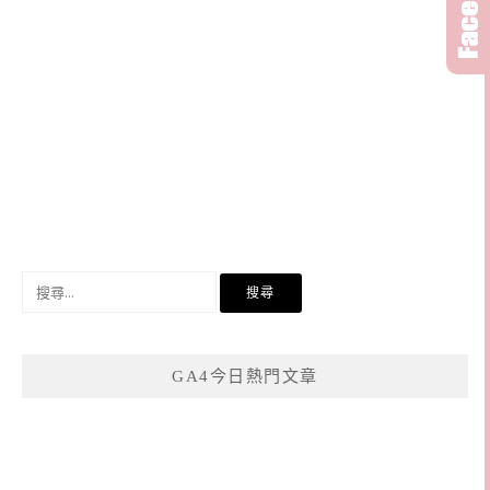
搜
尋
關
鍵
GA4今日熱門文章
字: