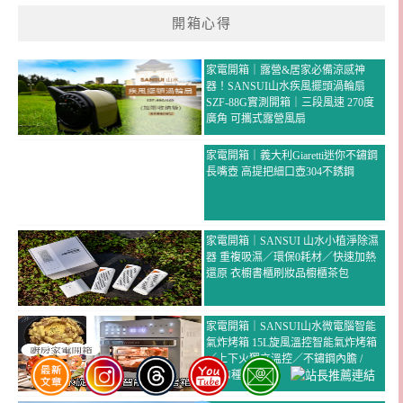
開箱心得
家電開箱｜露營&居家必備涼感神
器！SANSUI山水疾風擺頭渦輪扇
SZF-88G實測開箱｜三段風速 270度
廣角 可攜式露營風扇
家電開箱｜義大利Giaretti迷你不鏽鋼
長嘴壺 高提把細口壺304不銹鋼
家電開箱｜SANSUI 山水小植淨除濕
器 重複吸濕／環保0耗材／快速加熱
還原 衣櫥書櫃刷妝品櫥櫃茶包
家電開箱｜SANSUI山水微電腦智能
氣炸烤箱 15L旋風溫控智能氣炸烤箱
／上下火獨立溫控／不鏽鋼內膽 /
13+N種模式