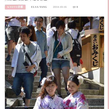
KYOTO京都
ELSA YANG
2014-10-16
0