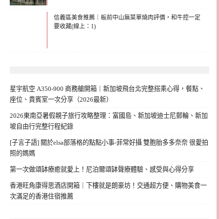
信義區美食推薦｜板前中山無菜單燒肉評價，和牛控一定
要收藏(線上：1)
星宇航空 A350-900 商務艙開箱｜新加坡飛台北完整搭乘心得，餐點、
座位、貴賓室一次分享（2026最新）
2026東南亞暑假親子旅行攻略整理：富國島、新加坡迪士尼郵輪、新加
坡自由行完整行程紀錄
[子言子語] 關於elsa部落格的點點小事-菲常好攝 雙胞胎多多奈奈 很愛拍
照的媽媽
第一次做頌缽療癒就愛上！尼泊爾頌缽聲療體驗、感受與心得分享
香港旺角康得思酒店開箱｜下樓就是朗豪坊！交通超方便、購物美食一
次滿足的香港住宿推薦