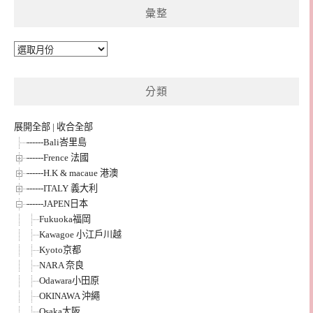
彙整
彙
整
分類
展開全部
|
收合全部
------Bali峇里島
------Frence 法國
------H.K & macaue 港澳
------ITALY 義大利
------JAPEN日本
Fukuoka福岡
Kawagoe 小江戶川越
Kyoto京都
NARA 奈良
Odawara小田原
OKINAWA 沖繩
Osaka大阪