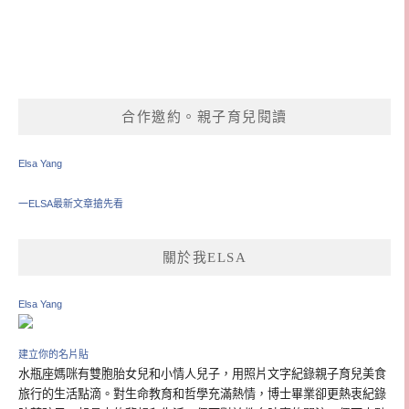
合作邀約。親子育兒閱讀
Elsa Yang
一ELSA最新文章搶先看
關於我ELSA
Elsa Yang
建立你的名片貼
水瓶座媽咪有雙胞胎女兒和小情人兒子，用照片文字紀錄親子育兒美食
旅行的生活點滴。對生命教育和哲學充滿熱情，博士畢業卻更熱衷紀錄