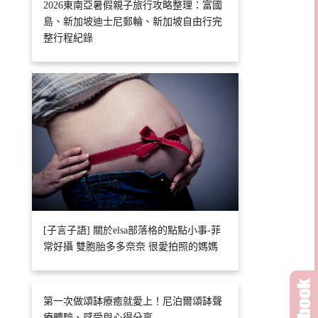
2026東南亞暑假親子旅行攻略整理：富國
島、新加坡迪士尼郵輪、新加坡自由行完
整行程紀錄
[子言子語] 關於elsa部落格的點點小事-菲
常好攝 雙胞胎多多奈奈 很愛拍照的媽媽
第一次做頌缽療癒就愛上！尼泊爾頌缽聲
療體驗、感受與心得分享