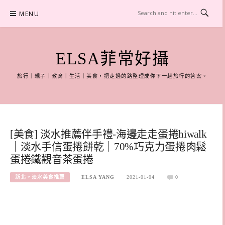
Skip
MENU
to
content
ELSA菲常好攝
旅行｜親子｜教育｜生活｜美食，把走過的路整理成你下一趟旅行的答案。
[美食] 淡水推薦伴手禮-海邊走走蛋捲hiwalk
｜淡水手信蛋捲餅乾｜70%巧克力蛋捲肉鬆
蛋捲鐵觀音茶蛋捲
新北。淡水美食推薦
ELSA YANG
2021-01-04
0