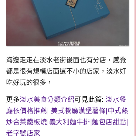
海邊走走在淡水老街後面也有分店，感覺
都是很有規模店面還不小的店家，淡水好
吃好玩的很多，
更多
淡水美食分類介紹
可見此篇:
淡水餐
廳依價格推薦| 美式餐廳漢堡薯條|中式熱
炒合菜鐵板燒|義大利麵牛排|麵包店甜點|
老字號店家