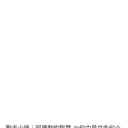
勵志小語｜阿德勒的智慧-30句中英文金句小