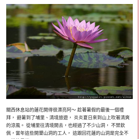
關西休息站的蓮花開得很漂亮阿～ 趁著暑假的最後一個禮
拜， 避暑到了埔里、清境旅遊， 炎炎夏日來到山上吹著清爽
的涼風。 從埔里往清境開去，也經過了不少山洞， 不禁欽
佩，當年這些開墾山洞的工人， 這跟回花蓮的山洞是完全不