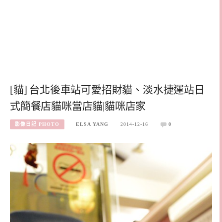
[貓] 台北後車站可愛招財貓、淡水捷運站日
式簡餐店貓咪當店貓|貓咪店家
影像日記 PHOTO
ELSA YANG
2014-12-16
0