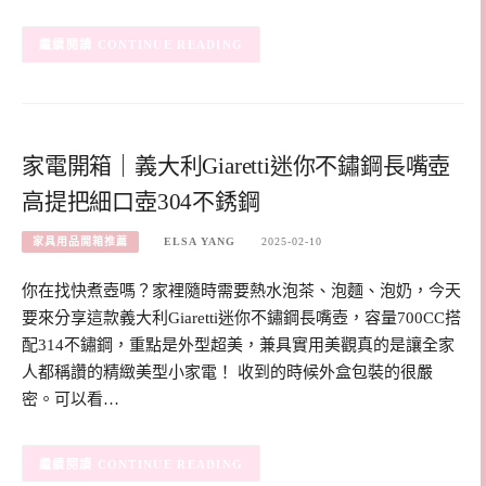
CONTINUE READING
家電開箱｜義大利Giaretti迷你不鏽鋼長嘴壺
高提把細口壺304不銹鋼
家具用品開箱推薦
ELSA YANG
2025-02-10
你在找快煮壺嗎？家裡隨時需要熱水泡茶、泡麵、泡奶，今天
要來分享這款義大利Giaretti迷你不鏽鋼長嘴壺，容量700CC搭
配314不鏽鋼，重點是外型超美，兼具實用美觀真的是讓全家
人都稱讚的精緻美型小家電！ 收到的時候外盒包裝的很嚴
密。可以看…
CONTINUE READING