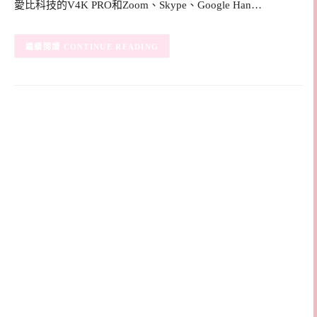
愛比科技的V4K PRO和Zoom、Skype、Google Han…
CONTINUE READING