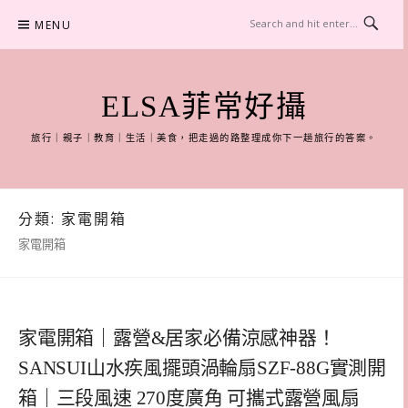
Skip
MENU
to
content
ELSA菲常好攝
旅行｜親子｜教育｜生活｜美食，把走過的路整理成你下一趟旅行的答案。
分類:
家電開箱
家電開箱
家電開箱｜露營&居家必備涼感神器！
SANSUI山水疾風擺頭渦輪扇SZF-88G實測開
箱｜三段風速 270度廣角 可攜式露營風扇