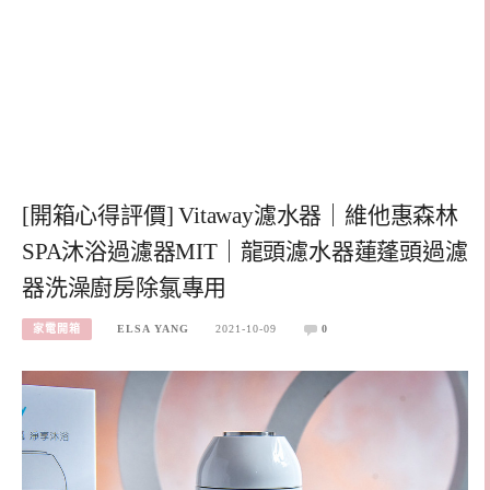
[開箱心得評價] Vitaway濾水器｜維他惠森林
SPA沐浴過濾器MIT｜龍頭濾水器蓮蓬頭過濾
器洗澡廚房除氯專用
家電開箱
ELSA YANG
2021-10-09
0