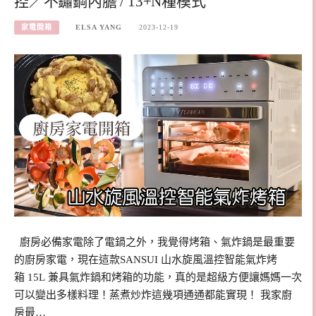
控／不鏽鋼內膽 / 13+N種模式
家電開箱
ELSA YANG
2023-12-19
廚房必備家電除了電鍋之外，我覺得烤箱、氣炸鍋是最重要
的廚房家電，現在這款SANSUI 山水旋風溫控智能氣炸烤
箱 15L 兼具氣炸鍋和烤箱的功能，真的是超級方便讓媽媽一次
可以變出多樣料理！蒸煮炒炸這幾項通通都能實現！ 我家廚
房最…