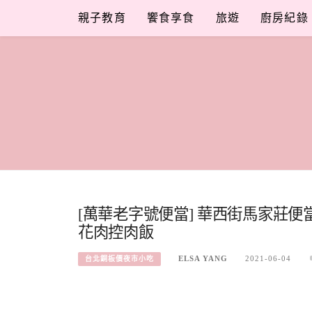
Skip
親子教育
饗食享食
旅遊
廚房紀錄
to
content
[萬華老字號便當] 華西街馬家莊
花肉控肉飯
ELSA YANG
2021-06-04
台北銅板價夜市小吃