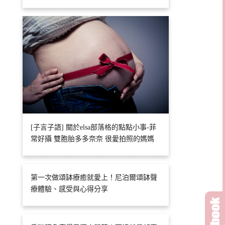
[子言子語] 關於elsa部落格的點點小事-菲
常好攝 雙胞胎多多奈奈 很愛拍照的媽媽
第一次做頌缽療癒就愛上！尼泊爾頌缽聲
療體驗、感受與心得分享