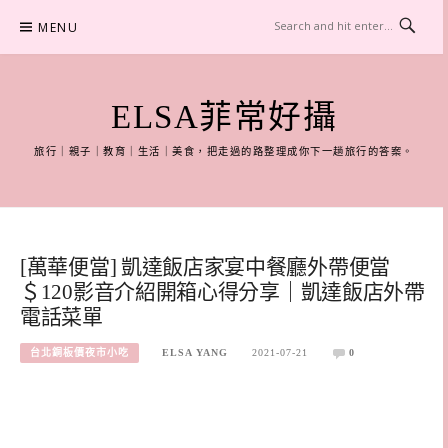
Skip
MENU
to
content
ELSA菲常好攝
旅行｜親子｜教育｜生活｜美食，把走過的路整理成你下一趟旅行的答案。
[萬華便當] 凱達飯店家宴中餐廳外帶便當
＄120影音介紹開箱心得分享｜凱達飯店外帶
電話菜單
台北銅板價夜市小吃
ELSA YANG
2021-07-21
0