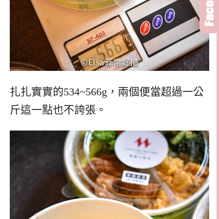
扎扎實實的534~566g，兩個便當超過一公
斤這一點也不誇張。