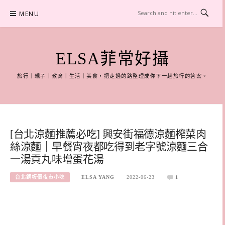
Skip
MENU
to
content
ELSA菲常好攝
旅行｜親子｜教育｜生活｜美食，把走過的路整理成你下一趟旅行的答案。
[台北涼麵推薦必吃] 興安街福德涼麵榨菜肉
絲涼麵｜早餐宵夜都吃得到老字號涼麵三合
一湯貢丸味增蛋花湯
台北銅板價夜市小吃
ELSA YANG
2022-06-23
1