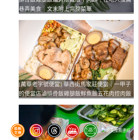
巷弄美食｜文末附上完整菜單
[萬華老字號便當] 華西街馬家莊便當｜一甲子
的便當店滷排骨飯雞腿飯鮮魚飯五花肉控肉飯