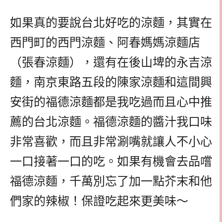
如果真的要說台北好吃的涼麵，其實在
西門町的西門涼麵、阿春媽媽涼麵店
（張春涼麵），還有在後山埤的永吉涼
麵，南京東路五段的陳家涼麵和這間興
安街的福德涼麵都是我吃過而且心中推
薦的台北涼麵。福德涼麵的醬汁我口味
非常喜歡，而且非常涮嘴就讓人不小心
一口接著一口的吃。如果有機會去品嚐
福德涼麵，千萬別忘了加一點芥末和他
們家的辣椒！保證吃起來更美味～