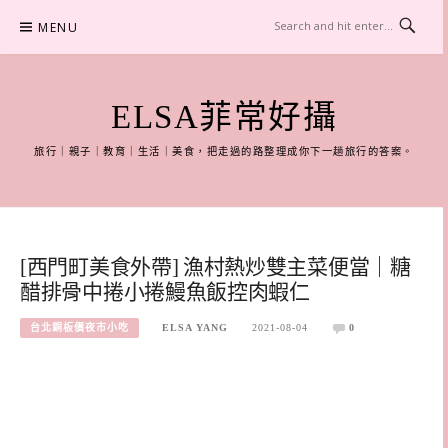
Skip
MENU
to
content
ELSA菲常好攝
旅行｜親子｜教育｜生活｜美食，把走過的路整理成你下一趟旅行的答案。
[西門町美食外帶] 漁村熱炒雙主菜便當｜糖
醋排骨中捲小捲鰻魚飯控肉蝦仁
台北銅板價夜市小吃
ELSA YANG
2021-08-04
0