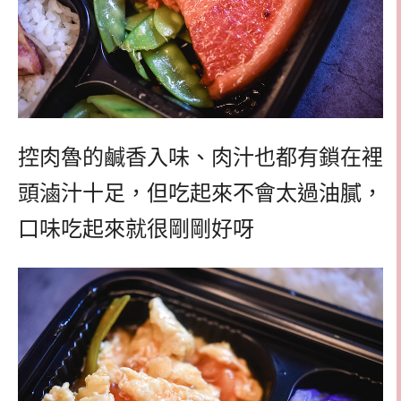
控肉魯的鹹香入味、肉汁也都有鎖在裡
頭滷汁十足，但吃起來不會太過油膩，
口味吃起來就很剛剛好呀