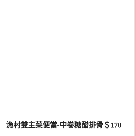
漁村雙主菜便當-中卷糖醋排骨＄170