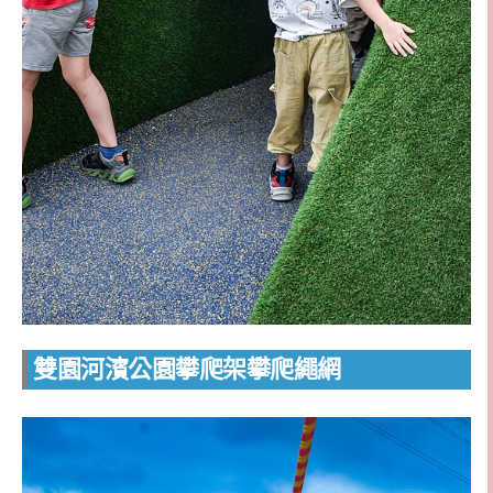
雙園河濱公園攀爬架攀爬繩網