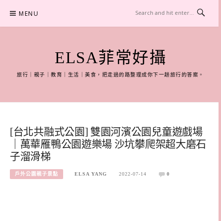
Skip
MENU
to
content
ELSA菲常好攝
旅行｜親子｜教育｜生活｜美食，把走過的路整理成你下一趟旅行的答案。
[台北共融式公園] 雙園河濱公園兒童遊戲場
｜萬華雁鴨公園遊樂場 沙坑攀爬架超大磨石
子溜滑梯
戶外公園親子景點
ELSA YANG
2022-07-14
0