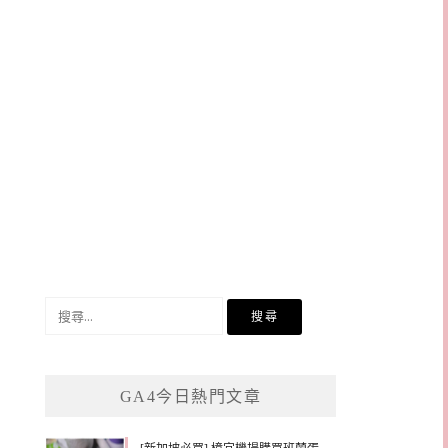
搜
尋
關
鍵
GA4今日熱門文章
字: