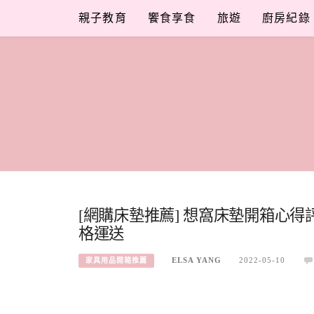
Skip
親子教育
饗食享食
旅遊
廚房紀錄
to
content
[網購床墊推薦] 想窩床墊開箱心
格運送
ELSA YANG
2022-05-10
家具用品開箱推薦