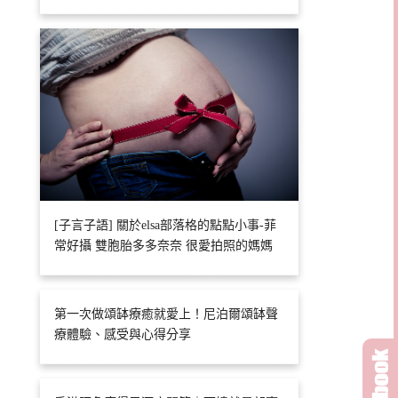
[子言子語] 關於elsa部落格的點點小事-菲
常好攝 雙胞胎多多奈奈 很愛拍照的媽媽
第一次做頌缽療癒就愛上！尼泊爾頌缽聲
療體驗、感受與心得分享