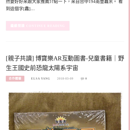
然要好好來跟大家推薦介紹一下，來自台中194南豐馫米。 看
到這個字[馫]…
CONTINUE READING
[親子共讀] 博寶樂AR互動圖書-兒童書籍｜野
生王國史前恐龍太陽系宇宙
合作體驗
ELSA YANG
2018-03-09
0