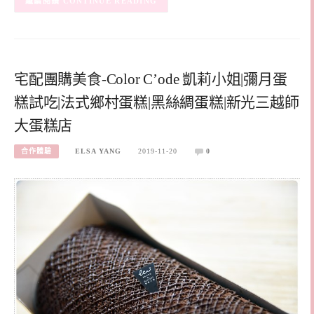
CONTINUE READING
宅配團購美食-Color C’ode 凱莉小姐|彌月蛋
糕試吃|法式鄉村蛋糕|黑絲綢蛋糕|新光三越師
大蛋糕店
合作體驗
ELSA YANG
2019-11-20
0