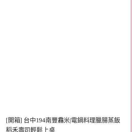
[開箱] 台中194南豐馫米|電鍋料理臘腸蒸飯
稻禾壽司輕鬆上桌