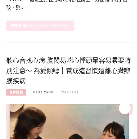
殼，發…
CONTINUE READING
聽心音找心病-胸悶易喘心悸頭暈容易累要特
別注意～ 為愛傾聽｜養成這習慣遠離心臟瓣
膜疾病
合作體驗
ELSA YANG
2023-05-22