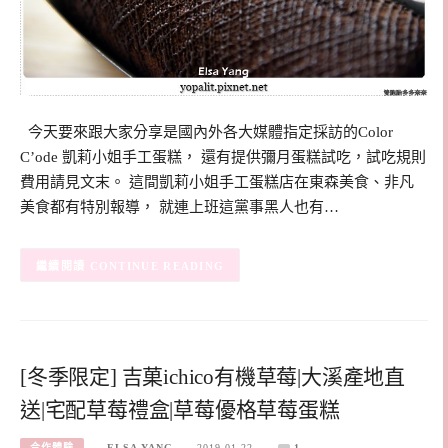
今天要來跟大家分享是國內外各大媒體指定採訪的Color
C’ode 凱莉小姐手工蛋糕， 還有提供彌月蛋糕試吃，試吃規則
費用請見文末。 這間凱莉小姐手工蛋糕店在東森美食、非凡
美食都有特別報導， 就連上班這黨事黑人也有…
CONTINUE READING
[冬季限定] 吉菓ichico有機草莓|大溪產地直
送|宅配草莓禮盒|草莓優格草莓蛋糕
合作體驗
ELSA YANG
2019-01-22
1