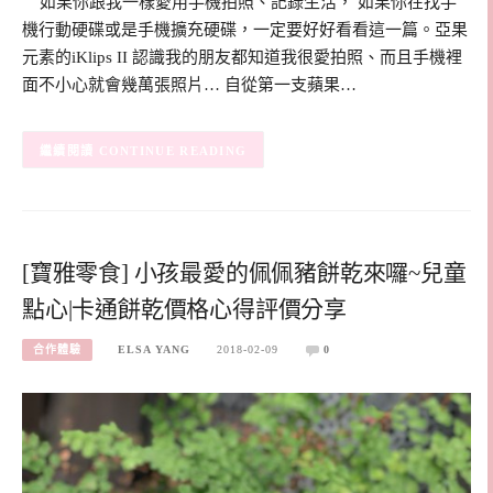
如果你跟我一樣愛用手機拍照、記錄生活， 如果你在找手
機行動硬碟或是手機擴充硬碟，一定要好好看看這一篇。亞果
元素的iKlips II 認識我的朋友都知道我很愛拍照、而且手機裡
面不小心就會幾萬張照片… 自從第一支蘋果…
CONTINUE READING
[寶雅零食] 小孩最愛的佩佩豬餅乾來囉~兒童
點心|卡通餅乾價格心得評價分享
合作體驗
ELSA YANG
2018-02-09
0