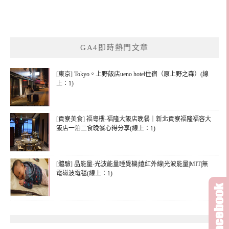
GA4即時熱門文章
[東京] Tokyo。上野飯店ueno hotel住宿（原上野之森）(線
上：1)
[貢寮美食] 福粵樓-福隆大飯店晚餐｜新北貢寮福隆福容大
飯店一泊二食晚餐心得分享(線上：1)
[體驗] 晶能量-光波能量睡覺機|遠紅外線|光波能量|MIT|無
電磁波電毯(線上：1)