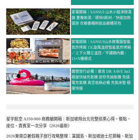
家電開箱｜SANSUI 山水小植淨除濕
器 重複吸濕／環保0耗材／快速加熱
還原 衣櫥書櫃刷妝品櫥櫃茶包
家電開箱｜SANSUI山水微電腦智能
氣炸烤箱 15L旋風溫控智能氣炸烤箱
／上下火獨立溫控／不鏽鋼內膽 /
13+N種模式
露營旅行必備｜摩肯 DR. SAVE 3in1
極度快抽充氣機 迷你充抽氣機 免插
電充氣機 真空收納必備 充氣床墊 極
度快速
星宇航空 A350-900 商務艙開箱｜新加坡飛台北完整搭乘心得，餐點、
座位、貴賓室一次分享（2026最新）
2026東南亞暑假親子旅行攻略整理：富國島、新加坡迪士尼郵輪、新加