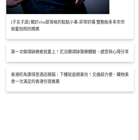
[子言子語] 關於elsa部落格的點點小事-菲常好攝 雙胞胎多多奈奈
很愛拍照的媽媽
第一次做頌缽療癒就愛上！尼泊爾頌缽聲療體驗、感受與心得分享
香港旺角康得思酒店開箱｜下樓就是朗豪坊！交通超方便、購物美
食一次滿足的香港住宿推薦