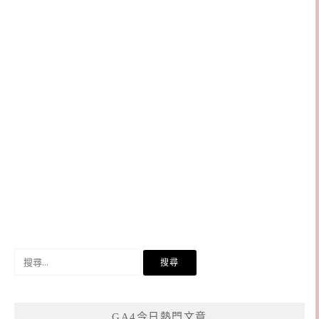
搜
尋
關
鍵
GA4今日熱門文章
字: