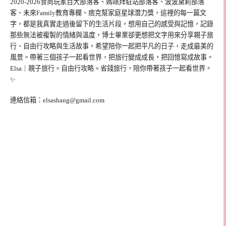
2020-2026食尚玩家百大部落客、媽咪拜駐站部落客、波波黛莉部落
客、未來Family教育專欄、痞克幫家庭星球潛力獎，這裡的每一篇文
字，都是我真實走過後留下的生活片段，想用自己的感受與記憶，記錄
那些無法被複製的情緒與溫度，博士畢業卻更想把文字用來分享親子旅
行、自由行攻略與生活故事，希望陪你一起把平凡的日子，走成最美的
風景。帶著三個孩子一起看世界，把旅行變成成長，把回憶寫成故事。
Elsa｜親子旅行 × 自由行攻略 × 省錢旅行，陪你帶著孩子一起看世界。
✨
連絡信箱：
elsashang@gmail.com