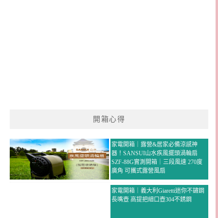
開箱心得
家電開箱｜露營&居家必備涼感神
器！SANSUI山水疾風擺頭渦輪扇
SZF-88G實測開箱｜三段風速 270度
廣角 可攜式露營風扇
家電開箱｜義大利Giaretti迷你不鏽鋼
長嘴壺 高提把細口壺304不銹鋼