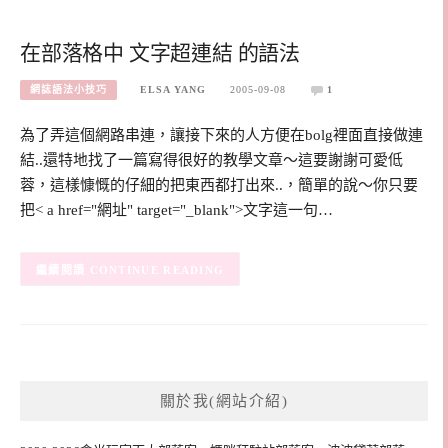
在部落格中 文字超連結 的語法
網誌語法小技巧
ELSA YANG
2005-09-08
1
為了弄這個網路串連，讓接下來的人方便在bolg裡面直接做連
結..還特地找了一篇寫得很好的教學文章～這要謝謝可愛低
蓉，這樣慷慨的仔細的把東西都打出來..，簡單的說～你只要
把< a href="網址" target="_blank">文字這一句…
CONTINUE READING
關於我(網站介紹)