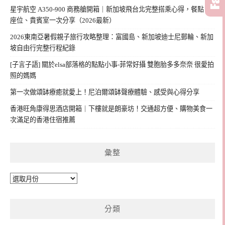
星宇航空 A350-900 商務艙開箱｜新加坡飛台北完整搭乘心得，餐點、
座位、貴賓室一次分享（2026最新）
2026東南亞暑假親子旅行攻略整理：富國島、新加坡迪士尼郵輪、新加
坡自由行完整行程紀錄
[子言子語] 關於elsa部落格的點點小事-菲常好攝 雙胞胎多多奈奈 很愛拍
照的媽媽
第一次做頌缽療癒就愛上！尼泊爾頌缽聲療體驗、感受與心得分享
香港旺角康得思酒店開箱｜下樓就是朗豪坊！交通超方便、購物美食一
次滿足的香港住宿推薦
彙整
彙
整
分類