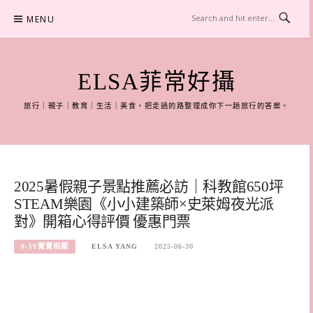
Skip
MENU
to
content
ELSA菲常好攝
旅行｜親子｜教育｜生活｜美食，把走過的路整理成你下一趟旅行的答案。
2025暑假親子景點推薦必訪｜科教館650坪
STEAM樂園《小小建築師×史萊姆夜光派
對》開箱心得評價 優惠門票
0-3Y寶寶相關
ELSA YANG
2025-06-30