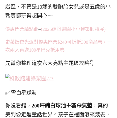
戲區，不管是10歲的雙胞胎女兒或是五歲的小
豬寶都玩得超開心～
優惠門票請點此
–
(
2025建築樂園小小建築師特展
)
史萊姆夜光派對優惠門票$240可折抵300商品卷，一
次兩人再送100星巴克抵用卷
先幫你整理這次六大亮點主題區攻略👇
✅ 雪白星球海
你沒看錯，
200坪純白球池＋雲朵氣墊
，真的
美到像走進童話世界。孩子在裡面滾來滾去，