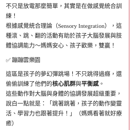
不只是放電那麼簡單，其實是在做感覺統合訓
練！
根據感覺統合理論（Sensory Integration），這
種滾、跳、翻的活動有助於孩子大腦發展與肢
體協調能力～媽媽安心、孩子歡樂，雙贏！
✅ 蹦蹦雲樂園
這區是孩子的夢幻彈跳場！不只跳得過癮，還
偷偷訓練了他們的
核心肌群
與
平衡感
。
這些動作對大腦與身體的協調發展超級重要，
說白一點就是：「跳著跳著，孩子的動作變靈
活、學習力也跟著提升！」（媽媽看著就好療
癒）