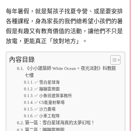
每年暑假，就是幫孩子找夏令營、或是要安排
各種課程，身為家長的我們總希望小孩們的暑
假是有趣又有教育價值的活動，讓他們不只是
放電，更能真正「放對地方」。
內容目錄
《小小建築師 White Ocean × 夜光派對》科教館
七樓
✅ 雪白星球海
✅ 蹦蹦雲樂園
✅ 小魯班建築事務所
✅ CS能量射擊場
✅ 沙力農場
✅ 小車工程隊
第一區：雪白星球海真的太夢幻啦！
第二區：蹦蹦雲樂園