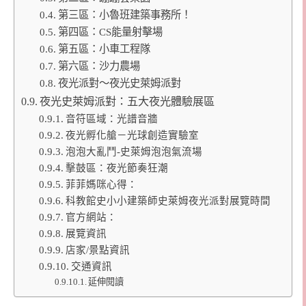
第三區：小魯班建築事務所！
第四區：CS能量射擊場
第五區：小車工程隊
第六區：沙力農場
夜光派對～夜光史萊姆派對
夜光史萊姆派對：五大夜光體驗展區
音符區域：光譜音牆
夜光孵化艙－光球創造實驗室
泡泡大亂鬥-史萊姆泡泡氣流場
擊鼓區：夜光節奏狂潮
菲菲媽咪心得：
科教館史小小建築師史萊姆夜光派對展覽時間
官方網站：
展覽資訊
店家/景點資訊
交通資訊
延伸閱讀