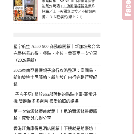
家電開箱｜SANSUI山水微電腦智
能氣炸烤箱 15L旋風溫控智能氣炸
烤箱／上下火獨立溫控／不鏽鋼內
膽 / 13+N種模式(線上：1)
星宇航空 A350-900 商務艙開箱｜新加坡飛台北
完整搭乘心得，餐點、座位、貴賓室一次分享
（2026最新）
2026東南亞暑假親子旅行攻略整理：富國島、
新加坡迪士尼郵輪、新加坡自由行完整行程紀
錄
[子言子語] 關於elsa部落格的點點小事-菲常好
攝 雙胞胎多多奈奈 很愛拍照的媽媽
第一次做頌缽療癒就愛上！尼泊爾頌缽聲療體
驗、感受與心得分享
香港旺角康得思酒店開箱｜下樓就是朗豪坊！