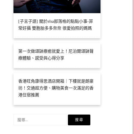
[子言子語] 關於elsa部落格的點點小事-菲
常好攝 雙胞胎多多奈奈 很愛拍照的媽媽
第一次做頌缽療癒就愛上！尼泊爾頌缽聲
療體驗、感受與心得分享
香港旺角康得思酒店開箱｜下樓就是朗豪
坊！交通超方便、購物美食一次滿足的香
港住宿推薦
搜
尋
關