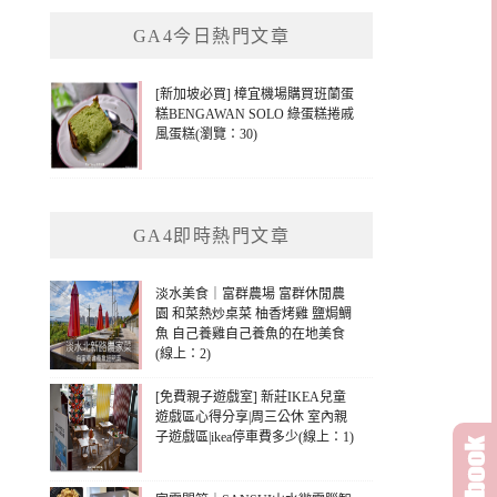
鍵
GA4今日熱門文章
字:
[新加坡必買] 樟宜機場購買班蘭蛋
糕BENGAWAN SOLO 綠蛋糕捲戚
風蛋糕(瀏覽：30)
GA4即時熱門文章
淡水美食｜富群農場 富群休閒農
園 和菜熱炒桌菜 柚香烤雞 鹽焗鯛
魚 自己養雞自己養魚的在地美食
(線上：2)
[免費親子遊戲室] 新莊IKEA兒童
遊戲區心得分享|周三公休 室內親
子遊戲區|ikea停車費多少(線上：1)