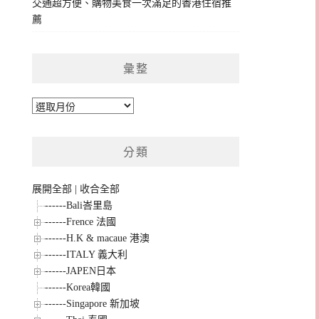
交通超方便、購物美食一次滿足的香港住宿推
薦
彙整
彙
整
分類
展開全部
|
收合全部
------Bali峇里島
------Frence 法國
------H.K & macaue 港澳
------ITALY 義大利
------JAPEN日本
------Korea韓國
------Singapore 新加坡