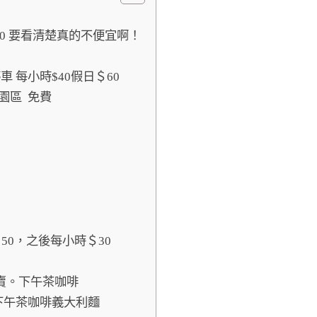
20 要看清楚真的不便宜啊！
車 每小時$40假日＄60
園區 免費
＄50，之後每小時＄30
專賣。下午茶咖啡
下午茶咖啡義大利麵