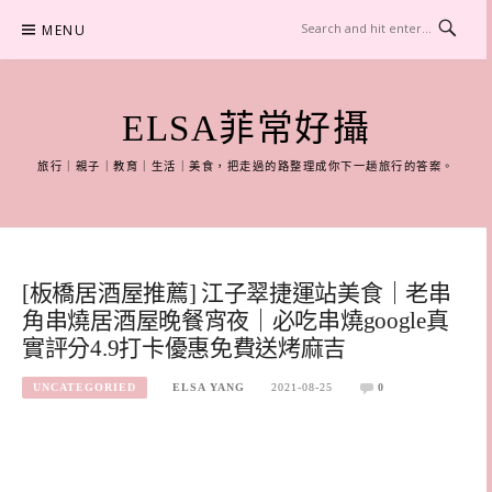
Skip
MENU
to
content
ELSA菲常好攝
旅行｜親子｜教育｜生活｜美食，把走過的路整理成你下一趟旅行的答案。
[板橋居酒屋推薦] 江子翠捷運站美食｜老串
角串燒居酒屋晚餐宵夜｜必吃串燒google真
實評分4.9打卡優惠免費送烤麻吉
UNCATEGORIED
ELSA YANG
2021-08-25
0