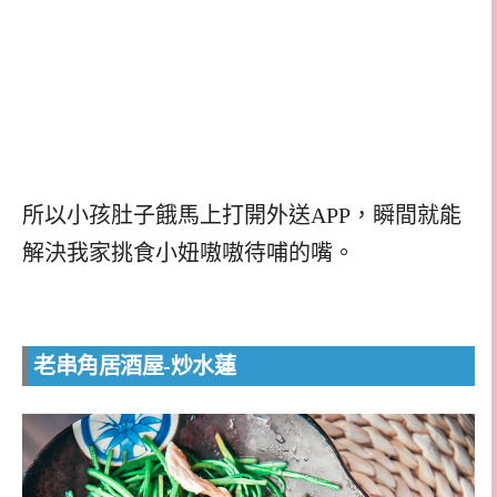
所以小孩肚子餓馬上打開外送APP，瞬間就能
解決我家挑食小妞嗷嗷待哺的嘴。
老串角居酒屋-炒水蓮