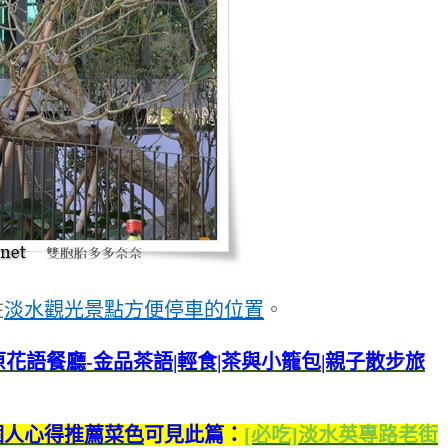
註
淡水觀光景點方便停車的位置
。
個人心得推薦菜色
可見此篇：
[必吃]淡水英專路老街