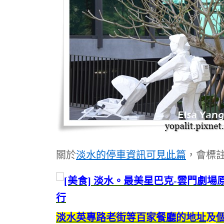
關於
淡水的停車資訊可見此篇
，會標
淡水英專路老街等百家餐廳的地址
及