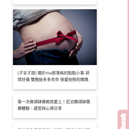
[子言子語] 關於elsa部落格的點點小事-菲
常好攝 雙胞胎多多奈奈 很愛拍照的媽媽
第一次做頌缽療癒就愛上！尼泊爾頌缽聲
療體驗、感受與心得分享