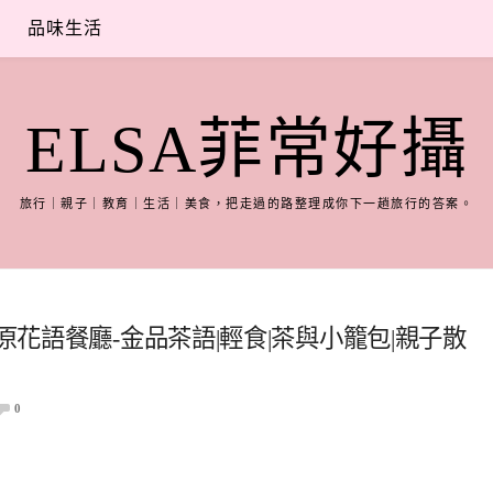
品味生活
ELSA菲常好攝
旅行｜親子｜教育｜生活｜美食，把走過的路整理成你下一趟旅行的答案。
原花語餐廳-金品茶語|輕食|茶與小籠包|親子散
0