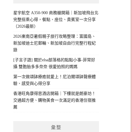
星宇航空 A350-900 商務艙開箱｜新加坡飛台北
完整搭乘心得，餐點、座位、貴賓室一次分享
（2026最新）
2026東南亞暑假親子旅行攻略整理：富國島、
新加坡迪士尼郵輪、新加坡自由行完整行程紀
錄
[子言子語] 關於elsa部落格的點點小事-菲常好
攝 雙胞胎多多奈奈 很愛拍照的媽媽
第一次做頌缽療癒就愛上！尼泊爾頌缽聲療體
驗、感受與心得分享
香港旺角康得思酒店開箱｜下樓就是朗豪坊！
交通超方便、購物美食一次滿足的香港住宿推
薦
彙整