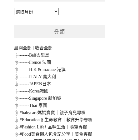
彙
整
分類
展開全部
|
收合全部
------Bali峇里島
------Frence 法國
------H.K & macaue 港澳
------ITALY 義大利
------JAPEN日本
------Korea韓國
------Singapore 新加坡
------Thai 泰國
#babycare媽媽寶寶｜親子育兒專欄
#Education § 生命教育｜教育升學專欄
#Fashion Life§ 品味生活｜隨筆專欄
#Food美食懶人包食記分享｜美食專欄