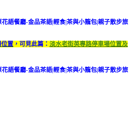
場位置
，可見此篇：
淡水老街英專路停車場位置及