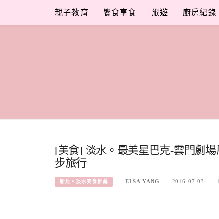
Skip
親子教育
饗食享食
旅遊
廚房紀錄
to
content
[美食] 淡水。最美星巴克-雲門劇場
步旅行
ELSA YANG
2016-07-03
新北。淡水美食推薦