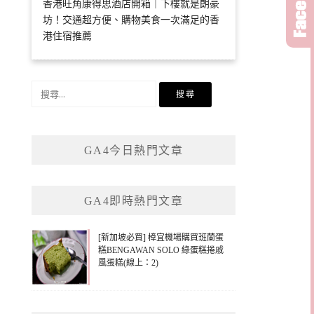
香港旺角康得思酒店開箱｜下樓就是朗豪
坊！交通超方便、購物美食一次滿足的香
港住宿推薦
搜
尋
關
鍵
GA4今日熱門文章
字:
GA4即時熱門文章
[新加坡必買] 樟宜機場購買班蘭蛋
糕BENGAWAN SOLO 綠蛋糕捲戚
風蛋糕(線上：2)