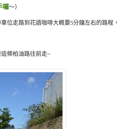
手囉
～）
停車位走路到花語咖啡大概要5分鐘左右的路程，
這條柏油路往前走~