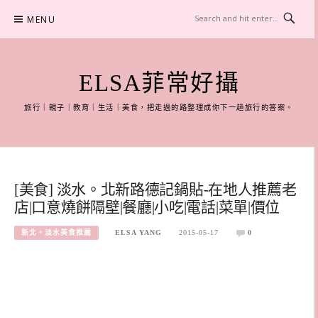
Skip
MENU
to
content
ELSA菲常好攝
旅行｜親子｜教育｜生活｜美食，把走過的路整理成你下一趟旅行的答案。
[美食] 淡水。北新路德記鍋貼-在地人推薦老
店|口意燒餅隔壁|餐廳|小吃|電話|菜單|價位
新北。淡水美食推薦
ELSA YANG
2015-05-17
0