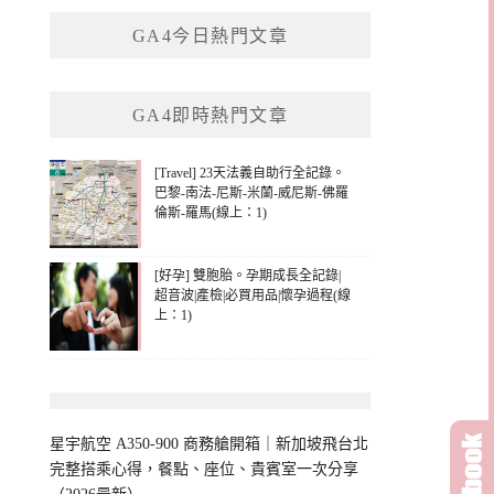
鍵
GA4今日熱門文章
字:
GA4即時熱門文章
[Travel] 23天法義自助行全記錄。
巴黎-南法-尼斯-米蘭-威尼斯-佛羅
倫斯-羅馬(線上：1)
[好孕] 雙胞胎。孕期成長全記錄|
超音波|產檢|必買用品|懷孕過程(線
上：1)
星宇航空 A350-900 商務艙開箱｜新加坡飛台北
完整搭乘心得，餐點、座位、貴賓室一次分享