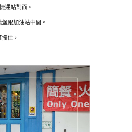
水捷運站對面。
漢堡跟加油站中間。
籬擋住，