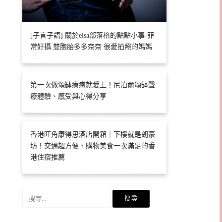
[子言子語] 關於elsa部落格的點點小事-菲
常好攝 雙胞胎多多奈奈 很愛拍照的媽媽
第一次做頌缽療癒就愛上！尼泊爾頌缽聲
療體驗、感受與心得分享
香港旺角康得思酒店開箱｜下樓就是朗豪
坊！交通超方便、購物美食一次滿足的香
港住宿推薦
搜
尋
關