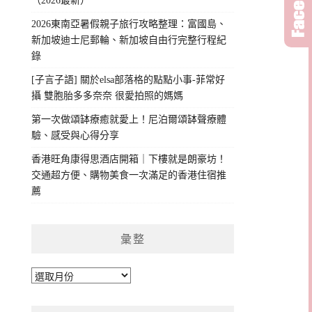
（2026最新）
2026東南亞暑假親子旅行攻略整理：富國島、
新加坡迪士尼郵輪、新加坡自由行完整行程紀
錄
[子言子語] 關於elsa部落格的點點小事-菲常好
攝 雙胞胎多多奈奈 很愛拍照的媽媽
第一次做頌缽療癒就愛上！尼泊爾頌缽聲療體
驗、感受與心得分享
香港旺角康得思酒店開箱｜下樓就是朗豪坊！
交通超方便、購物美食一次滿足的香港住宿推
薦
彙整
彙
整