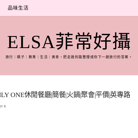
品味生活
ELSA菲常好攝
旅行｜親子｜教育｜生活｜美食，把走過的路整理成你下一趟旅行的答案。
LY ONE休閒餐廳|簡餐|火鍋|聚會|平價|英專路
0