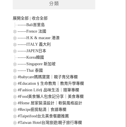
分類
展開全部
|
收合全部
------Bali峇里島
------Frence 法國
------H.K & macaue 港澳
------ITALY 義大利
------JAPEN日本
------Korea韓國
------Singapore 新加坡
------Thai 泰國
#babycare媽媽寶寶｜親子育兒專欄
#Education § 生命教育｜教育升學專欄
#Fashion Life§ 品味生活｜隨筆專欄
#Food美食懶人包食記分享｜美食專欄
#Home 居家裝潢設計｜軟裝風格設計
#Recipe廚房點滴｜食譜專欄
#Taipeifood台北美食餐廳推薦
#Taiwan Hotel台灣旅遊|親子旅行專欄