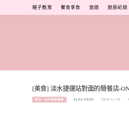
Skip
親子教育
饗食享食
旅遊
廚房紀錄
to
content
[美食] 淡水捷運站對面的簡餐店-ON
ELSA YANG
2014-11-26
新北。淡水美食推薦