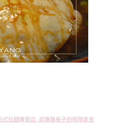
彩日式拉麵專賣店 -英專路巷子的排隊美食