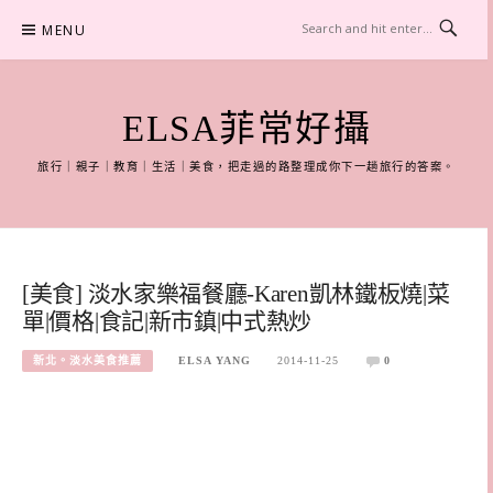
Skip
MENU
to
content
ELSA菲常好攝
旅行｜親子｜教育｜生活｜美食，把走過的路整理成你下一趟旅行的答案。
[美食] 淡水家樂福餐廳-Karen凱林鐵板燒|菜
單|價格|食記|新市鎮|中式熱炒
新北。淡水美食推薦
ELSA YANG
2014-11-25
0