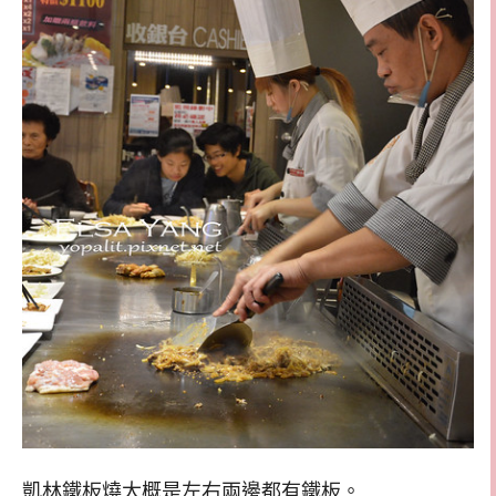
凱林鐵板燒大概是左右兩邊都有鐵板。