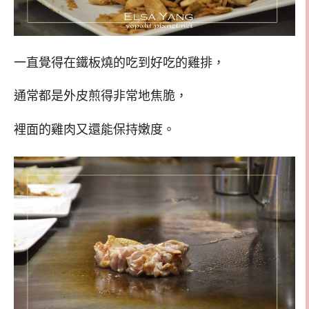
一直覺得在鐵板燒的吃到好吃的雞排，
通常都是外皮煎得非常地焦脆，
裡面的雞肉又還能保持嫩度。