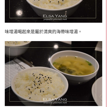
味增湯喝起來是屬於清爽的海帶味增湯。