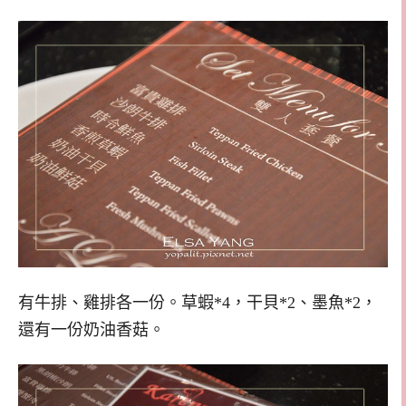
有牛排、雞排各一份。草蝦*4，干貝*2、墨魚*2，
還有一份奶油香菇。