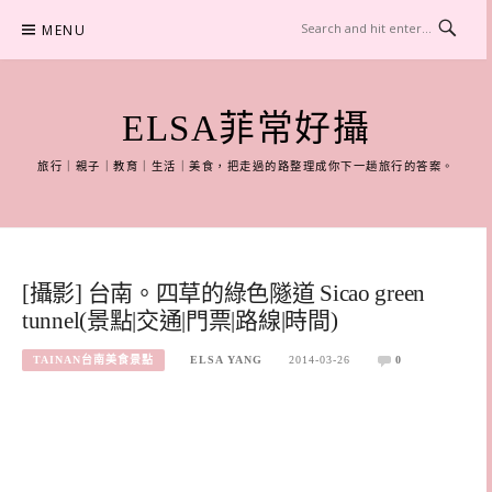
Skip
MENU
to
content
ELSA菲常好攝
旅行｜親子｜教育｜生活｜美食，把走過的路整理成你下一趟旅行的答案。
[攝影] 台南。四草的綠色隧道 Sicao green
tunnel(景點|交通|門票|路線|時間)
TAINAN台南美食景點
ELSA YANG
2014-03-26
0