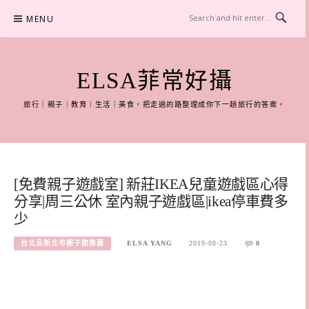
Skip
MENU
to
content
ELSA菲常好攝
旅行｜親子｜教育｜生活｜美食，把走過的路整理成你下一趟旅行的答案。
[免費親子遊戲室] 新莊IKEA兒童遊戲區心得
分享|周三公休 室內親子遊戲區|ikea停車費多
少
台北及新北市親子館推薦
ELSA YANG
2019-08-23
0