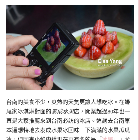
台南的美食不少，炎熱的天氣更讓人想吃冰。在蜷
尾家冰淇淋對面的
泰成水果
店，開業超過80年也一
直是大家推薦來到台南必訪的冰店。這趟去台南原
本還想特地去泰成水果冰回味一下滿滿的水果瓜瓜
冰，但同事小鮮肉說現在更有名的是「
冰鄉
」，尤