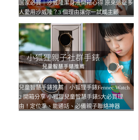
居家必買｜沙威隆潔身液開箱心得 原來這麼多
人愛用沙威隆？3 個理由讓你一試成主顧
兒童智慧手錶推薦｜小狐狸手錶Fennec Watch
2 開箱分享 小狐狸兒童智慧手錶5大必買理
由！定位準、能通話、必備親子聯絡神器