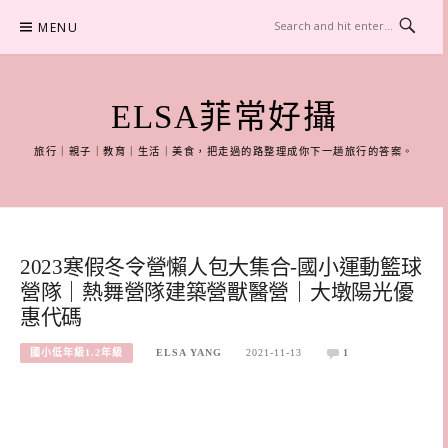
Skip
MENU
to
content
ELSA菲常好攝
旅行｜親子｜教育｜生活｜美食，把走過的路整理成你下一趟旅行的答案。
2023寒假冬令營懶人包大集合-國小運動籃球
營隊｜熱舞營隊建築營獸醫營｜大墩陽光優
惠代碼
國小低年級1.2年級
ELSA YANG
2021-11-13
1