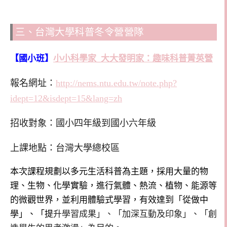
三、台灣大學科普冬令營營隊
【國小班】
小小科學家_大大發明家：趣味科普菁英營
報名網址：
http://nems.ntu.edu.tw/note.php?
idept=12&isdept=15&lang=zh
招收對象：國小四年級到國小六年級
上課地點：台灣大學總校區
本次課程規劃以多元生活科普為主題，採用大量的物
理、生物、化學實驗，進行氣體、熱流、植物、能源等
的微觀世界，並利用體驗式學習，有效達到「從做中
學」、「提
升學習成果」、「加深互動及印象」、「創