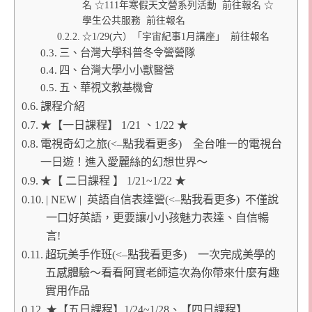
名 ☆111年寒假天文營系列活動 前往報名 ☆
學生公共服務 前往報名
☆1/29(六）「宇宙紀事1月講座」 前往報名
三、台灣大學科普冬令營營隊
四、台灣大學小小獸醫營
五、華視文教基機會
課程介紹
★【一日課程】 1/21 、1/22 ★
電視奇幻之旅(<–點我看更多) 全台唯一的電視台
一日遊！進入愛麗絲的幻想世界～
★【 二日課程 】 1/21~1/22 ★
| NEW | 英語自信表達營(<–點我看更多) 不僅說
一口好英語，更要讓小小孩魅力表達、自信暢
言!
超玩美手作班(<–點我看更多) 一次完成美學的
五感體驗～看看阿寶老師這次為你帶來什麼有趣
實用作品
★【五日課程】1/24~1/28、【四日課程】