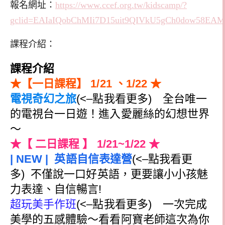
報名網址：
https://www.ccef.org.tw/kidscamp/?
gclid=EAIaIQobChMIi7D15uit9QIVkU5gCh0dow58E
課程介紹：
課程介紹
★【一日課程】 1/21 、1/22 ★
電視奇幻之旅
(<–點我看更多) 全台唯一
的電視台一日遊！進入愛麗絲的幻想世界
～
★【 二日課程 】 1/21~1/22 ★
| NEW | 英語自信表達營
(<–點我看更
多)
不僅說一口好英語，更要讓小小孩魅
力表達、自信暢言!
超玩美手作班
(<–點我看更多) 一次完成
美學的五感體驗～看看阿寶老師這次為你