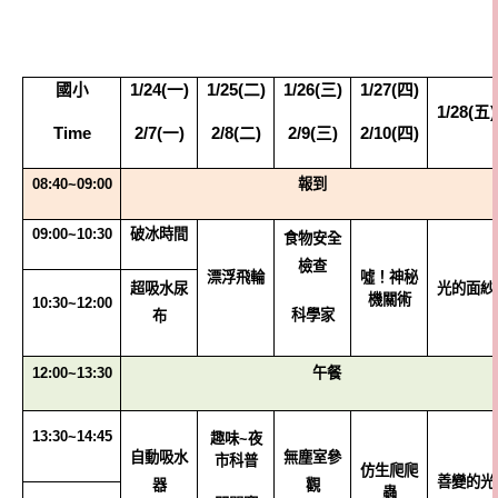
國小
1/24(
一)
1/25(
二)
1/26(
三)
1/27(
四)
1/28(
五)
Time
2/7(一)
2/8(
二)
2/9(
三)
2/10(
四)
08:40~09:00
報到
09:00~10:30
破冰時間
食物安全
檢查
漂浮飛輪
噓！神秘
超吸水尿
光的面紗
機關術
10:30~12:00
科學家
布
12:00~13:30
午餐
13:30~14:45
趣味~夜
自動吸水
無塵室參
市科普
仿生爬爬
善變的光
器
觀
蟲