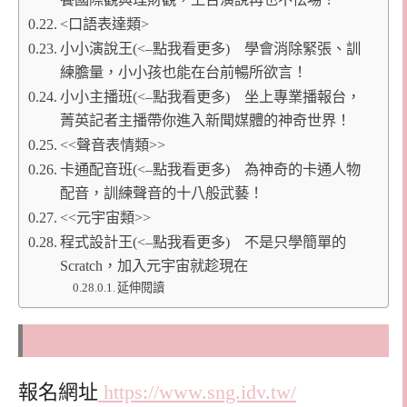
<口語表達類>
小小演說王(<–點我看更多) 學會消除緊張、訓
練膽量，小小孩也能在台前暢所欲言！
小小主播班(<–點我看更多) 坐上專業播報台，
菁英記者主播帶你進入新聞媒體的神奇世界！
<<聲音表情類>>
卡通配音班(<–點我看更多) 為神奇的卡通人物
配音，訓練聲音的十八般武藝！
<<元宇宙類>>
程式設計王(<–點我看更多) 不是只學簡單的
Scratch，加入元宇宙就趁現在
延伸閱讀
一、大墩陽光兒童冬夏令營優惠代碼
報名網址
https://www.sng.idv.tw/