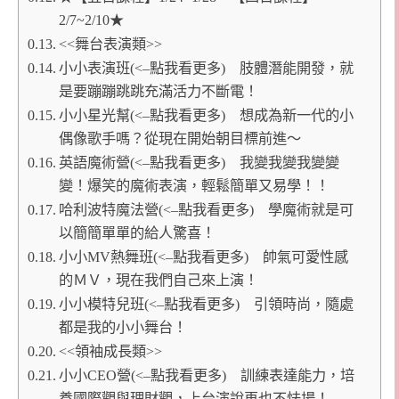
2/7~2/10★
<<舞台表演類>>
小小表演班(<–點我看更多) 肢體潛能開發，就
是要蹦蹦跳跳充滿活力不斷電！
小小星光幫(<–點我看更多) 想成為新一代的小
偶像歌手嗎？從現在開始朝目標前進～
英語魔術營(<–點我看更多) 我變我變我變變
變！爆笑的魔術表演，輕鬆簡單又易學！！
哈利波特魔法營(<–點我看更多) 學魔術就是可
以簡簡單單的給人驚喜！
小小MV熱舞班(<–點我看更多) 帥氣可愛性感
的ＭＶ，現在我們自己來上演！
小小模特兒班(<–點我看更多) 引領時尚，隨處
都是我的小小舞台！
<<領袖成長類>>
小小CEO營(<–點我看更多) 訓練表達能力，培
養國際觀與理財觀，上台演說再也不怯場！