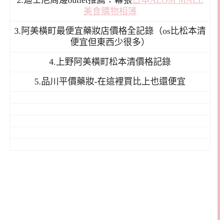
2.迪士尼周邊outlet推薦：幕張
日本AEOM MALL
美食購物相簿
3.阿美橫町最便宜藥妝店價格全記錄（os比松本清
便宜但東西少很多）
4.上野阿美橫町松本清價格記錄
5.品川平價藥妝-在這裡買比上也還便宜