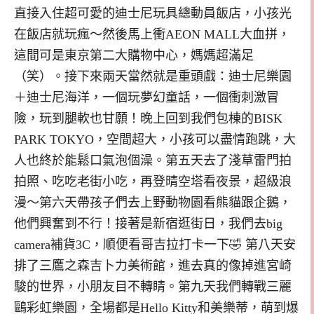
直接入住超可愛的迪士尼玩具總動員飯店，小孩光
在飯店就玩瘋～然後馬上衝AEON MALL大血拼，
這間可是東京第二大購物中心，媽媽超滿足
（笑）。接下來兩天當然就是重頭戲：迪士尼樂園
＋迪士尼海洋，一個玩夢幻童話，一個衝刺激冒
險，玩到腿軟也甘願！晚上回到我們包棟的BISK
PARK TOKYO，空間超大，小孩可以盡情跑跳，大
人也終於能鬆口氣泡個澡。第五天去了淺草雷門拍
拍照、吃吃老街小吃，再登晴空塔看夜景，超級浪
漫～第六天帶孩子們去上野動物園看熊貓跟企鵝，
他們興奮到不行！接著是新宿逛街日，我們去big
camera補貨3C，順便看哥吉拉打卡一下🤣 第八天安
排了三鷹之森吉卜力美術館，進去真的像掉進宮崎
駿的世界，小朋友目不轉睛。第九天我們轉戰三麗
鷗彩虹樂園，全場都是Hello Kitty和美樂蒂，萌到爆