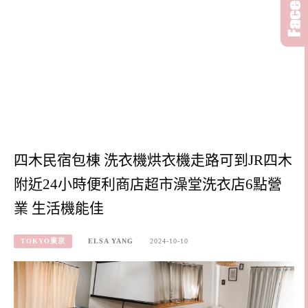
四木民宿包棟 洗衣機烘衣機走路可到JR四木
附近24小時便利商店超市澡堂洗衣店6點營
業 生活機能佳
TOKYO東京
ELSA YANG
2024-10-10