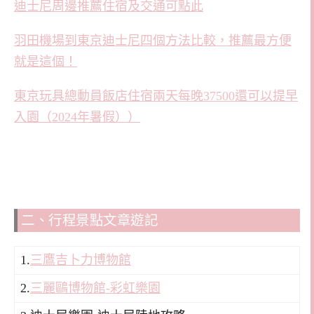
迪士尼周邊推薦住宿及交通可點此
羽田機場到東京迪士尼四個方法比較，推薦最方便
就是這個！
東京玩具總動員飯店住宿兩天每晚37500還可以提早
入園（2024年暑假））
二、行程景點文章遊記
1.
三鷹吉卜力博物館
2.
三麗鷗博物館-彩虹樂園