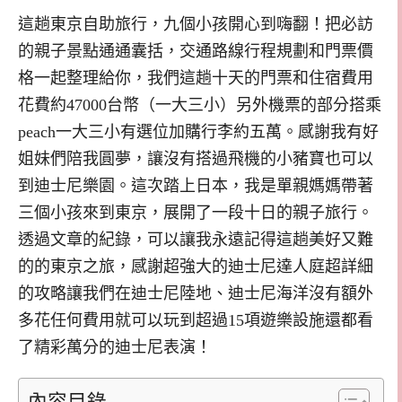
這趟東京自助旅行，九個小孩開心到嗨翻！把必訪
的親子景點通通囊括，交通路線行程規劃和門票價
格一起整理給你，我們這趟十天的門票和住宿費用
花費約47000台幣（一大三小）另外機票的部分搭乘
peach一大三小有選位加購行李約五萬。感謝我有好
姐妹們陪我圓夢，讓沒有搭過飛機的小豬寶也可以
到迪士尼樂園。這次踏上日本，我是單親媽媽帶著
三個小孩來到東京，
展開了一段十日的親子旅行。
透過文章的紀錄，可以讓我永遠記得這趟美好又難
的的東京之旅，感謝超強大的迪士尼達人庭超詳細
的攻略讓我們在迪士尼陸地、迪士尼海洋沒有額外
多花任何費用就可以玩到超過15項遊樂設施還都看
了精彩萬分的迪士尼表演！