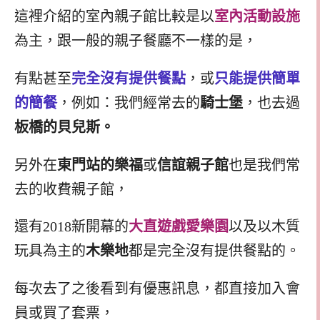
這裡介紹的室內親子館比較是以
室內活動設施
為主，跟一般的親子餐廳不一樣的是，
有點甚至
完全沒有提供餐點
，或
只能提供簡單
的簡餐
，例如：我們經常去的
騎士堡
，也去過
板橋的貝兒斯。
另外在
東門站的樂福
或
信誼親子館
也是我們常
去的收費親子館，
還有2018新開幕的
大直遊戲愛樂園
以及以木質
玩具為主的
木樂地
都是完全沒有提供餐點的。
每次去了之後看到有優惠訊息，都直接加入會
員或買了套票，