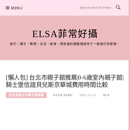
Skip
MENU
to
content
ELSA菲常好攝
旅行｜親子｜教育｜生活｜美食，把走過的路整理成你下一趟旅行的答案。
[懶人包] 台北市親子館推薦|0-6歲室內親子館|
騎士堡信誼貝兒斯京華城費用時間比較
台北及新北市親子館推薦
ELSA YANG
2022-12-15
0