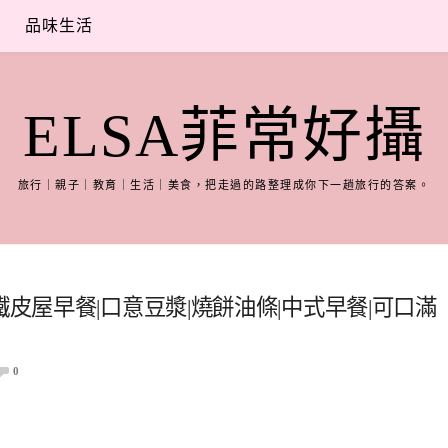
品味生活
ELSA菲常好攝
旅行｜親子｜教育｜生活｜美食，把走過的路整理成你下一趟旅行的答案。
鐵皮屋早餐|口意豆漿|燒餅油條|中式早餐|可口滿
0