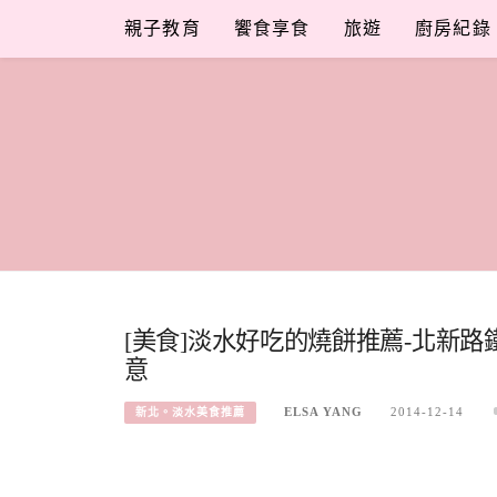
Skip
親子教育
饗食享食
旅遊
廚房紀錄
to
content
[美食]淡水好吃的燒餅推薦-北新路
意
ELSA YANG
2014-12-14
新北。淡水美食推薦