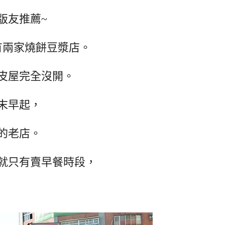
版友推薦~
有兩家燒餅豆漿店。
皮屋完全沒開。
末早起，
的老店。
就只有賣早餐時段，