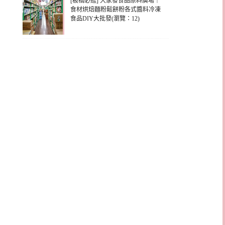
[板橋必逛] 大家發食品原料廣場｜
食材烘焙麵粉鬆餅粉各式醬料冷凍
食品DIY大批發(瀏覽：12)