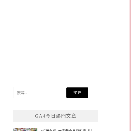
搜
尋
關
鍵
GA4今日熱門文章
字: