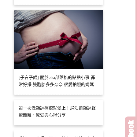
[子言子語] 關於elsa部落格的點點小事-菲
常好攝 雙胞胎多多奈奈 很愛拍照的媽媽
第一次做頌缽療癒就愛上！尼泊爾頌缽聲
療體驗、感受與心得分享