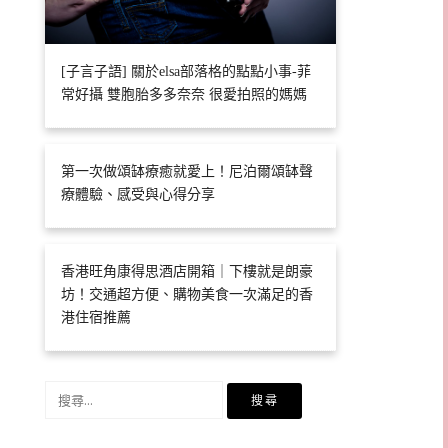
[子言子語] 關於elsa部落格的點點小事-菲
常好攝 雙胞胎多多奈奈 很愛拍照的媽媽
第一次做頌缽療癒就愛上！尼泊爾頌缽聲
療體驗、感受與心得分享
香港旺角康得思酒店開箱｜下樓就是朗豪
坊！交通超方便、購物美食一次滿足的香
港住宿推薦
搜
尋
關