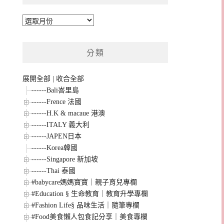
彙
整
分類
展開全部
|
收合全部
------Bali峇里島
------Frence 法國
------H.K & macaue 港澳
------ITALY 義大利
------JAPEN日本
------Korea韓國
------Singapore 新加坡
------Thai 泰國
#babycare媽媽寶寶｜親子育兒專欄
#Education § 生命教育｜教育升學專欄
#Fashion Life§ 品味生活｜隨筆專欄
#Food美食懶人包食記分享｜美食專欄