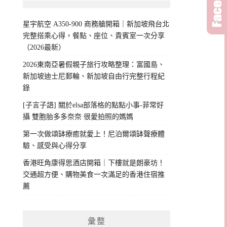
星宇航空 A350-900 商務艙開箱｜新加坡飛台北
完整搭乘心得，餐點、座位、貴賓室一次分享
（2026最新）
2026東南亞暑假親子旅行攻略整理：富國島、
新加坡迪士尼郵輪、新加坡自由行完整行程紀
錄
[子言子語] 關於elsa部落格的點點小事-菲常好
攝 雙胞胎多多奈奈 很愛拍照的媽媽
第一次做頌缽療癒就愛上！尼泊爾頌缽聲療體
驗、感受與心得分享
香港旺角康得思酒店開箱｜下樓就是朗豪坊！
交通超方便、購物美食一次滿足的香港住宿推
薦
彙整