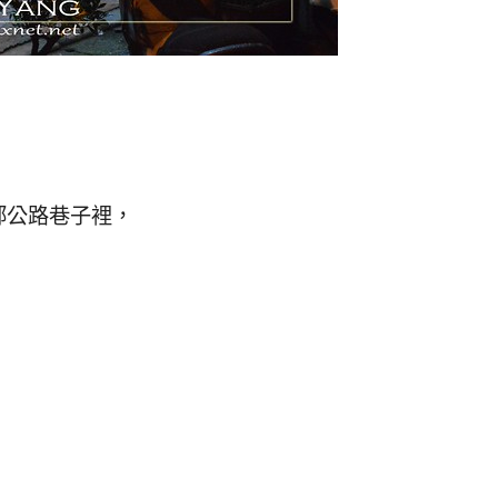
。
鄧公路巷子裡，