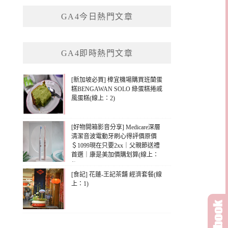
鍵
GA4今日熱門文章
字:
GA4即時熱門文章
[新加坡必買] 樟宜機場購買班蘭蛋
糕BENGAWAN SOLO 綠蛋糕捲戚
風蛋糕(線上：2)
[好物開箱影音分享] Medicare深層
清潔音波電動牙刷心得評價原價
＄1099現在只要2xx｜父親節送禮
首選｜康是美加價購划算(線上：
1)
[食記] 花蓮-王記茶舖 經濟套餐(線
上：1)