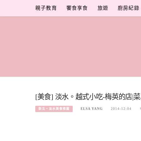
Skip
親子教育
饗食享食
旅遊
廚房紀錄
to
content
[美食] 淡水。越式小吃-梅英的店|菜
ELSA YANG
2014-12-04
新北。淡水美食推薦