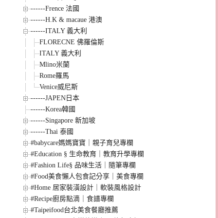
------Frence 法國
------H.K & macaue 港澳
------ITALY 義大利
FLORECNE 佛羅倫斯
ITALY 義大利
Mlino米蘭
Rome羅馬
Venice威尼斯
------JAPEN日本
------Korea韓國
------Singapore 新加坡
------Thai 泰國
#babycare媽媽寶寶｜親子育兒專欄
#Education § 生命教育｜教育升學專欄
#Fashion Life§ 品味生活｜隨筆專欄
#Food美食懶人包食記分享｜美食專欄
#Home 居家裝潢設計｜軟裝風格設計
#Recipe廚房點滴｜食譜專欄
#Taipeifood台北美食餐廳推薦