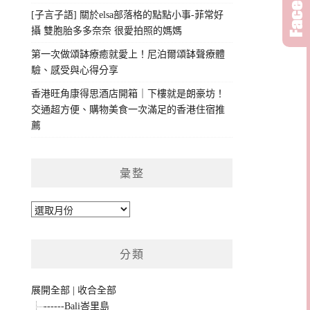
[子言子語] 關於elsa部落格的點點小事-菲常好
攝 雙胞胎多多奈奈 很愛拍照的媽媽
第一次做頌缽療癒就愛上！尼泊爾頌缽聲療體
驗、感受與心得分享
香港旺角康得思酒店開箱｜下樓就是朗豪坊！
交通超方便、購物美食一次滿足的香港住宿推
薦
彙整
彙
整
分類
展開全部
|
收合全部
------Bali峇里島