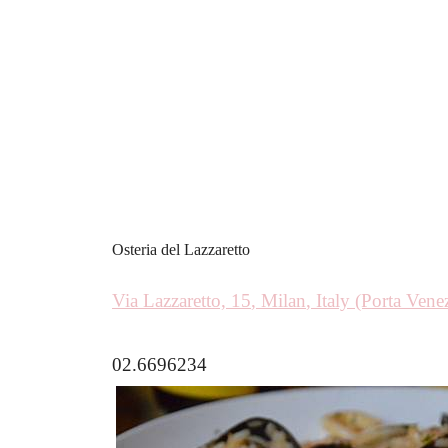
Osteria del Lazzaretto
Via Lazzaretto, 15
,
Milan
,
Italy
(Porta Venez
02.6696234